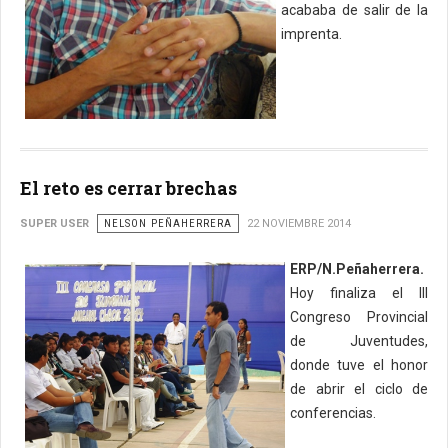
acababa de salir de la
imprenta.
El reto es cerrar brechas
SUPER USER
NELSON PEÑAHERRERA
22 NOVIEMBRE 2014
ERP/N.Peñaherrera.
Hoy finaliza el III
Congreso Provincial
de Juventudes,
donde tuve el honor
de abrir el ciclo de
conferencias.