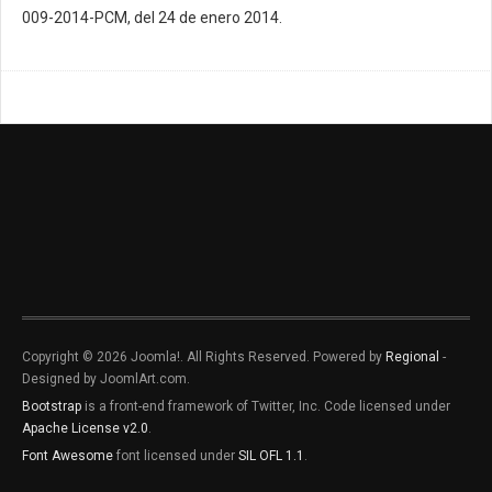
009-2014-PCM, del 24 de enero 2014.
Copyright © 2026 Joomla!. All Rights Reserved. Powered by
Regional
-
Designed by JoomlArt.com.
Bootstrap
is a front-end framework of Twitter, Inc. Code licensed under
Apache License v2.0
.
Font Awesome
font licensed under
SIL OFL 1.1
.