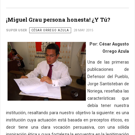
¡Miguel Grau persona honesta! ¿Y Tú?
SUPER USER
CÉSAR ORREGO AZULA
28 MAY 2015
Por: César Augusto
Orrego Azula
Una de las primeras
publicaciones de
Defensor del Pueblo,
Jorge Santisteban de
Noriega, reseñaba las
características que
debía tener nuestra
institución, resaltando para nuestro objetivo la siguiente: es una
institución cuya actuación está basada en preceptos éticos, es
decir tiene una clara vocación persuasiva, con una sólida
inspiración ética y cuya fortaleza la encuentra en la legitimación