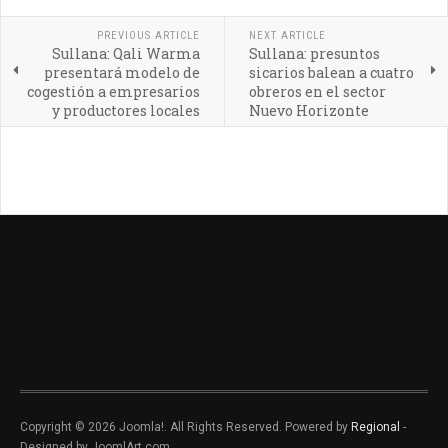
PREVIOUS ARTICLE
NEXT ARTICLE
Sullana: Qali Warma
Sullana: presuntos
presentará modelo de
sicarios balean a cuatro
cogestión a empresarios
obreros en el sector
y productores locales
Nuevo Horizonte
Copyright © 2026 Joomla!. All Rights Reserved. Powered by
Regional
-
Designed by JoomlArt.com.