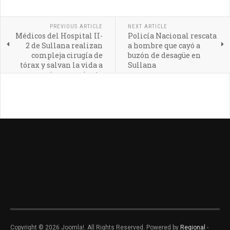
PREVIOUS ARTICLE
NEXT ARTICLE
Médicos del Hospital II-
Policía Nacional rescata
2 de Sullana realizan
a hombre que cayó a
compleja cirugía de
buzón de desagüe en
tórax y salvan la vida a
Sullana
joven paciente
Copyright © 2026 Joomla!. All Rights Reserved. Powered by
Regional
-