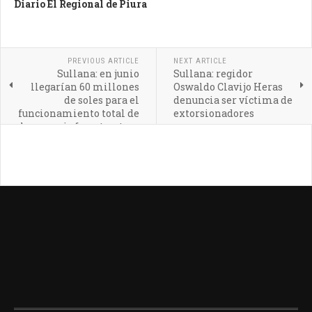
Diario El Regional de Piura
PREVIOUS ARTICLE
NEXT ARTICLE
Sullana: en junio
Sullana: regidor
llegarían 60 millones
Oswaldo Clavijo Heras
de soles para el
denuncia ser víctima de
funcionamiento total de
extorsionadores
la nueva infraestructura
del HAS