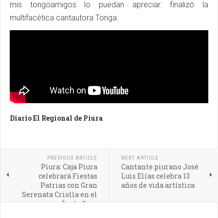
mis tongoamigos lo puedan apreciar. finalizó la
multifacética cantautora Tonga.
Diario El Regional de Piura
PREVIOUS ARTICLE
NEXT ARTICLE
Piura: Caja Piura
Cantante piurano José
celebrará Fiestas
Luis Elías celebra 13
Patrias con Gran
años de vida artística
Serenata Criolla en el
Óvalo Grau