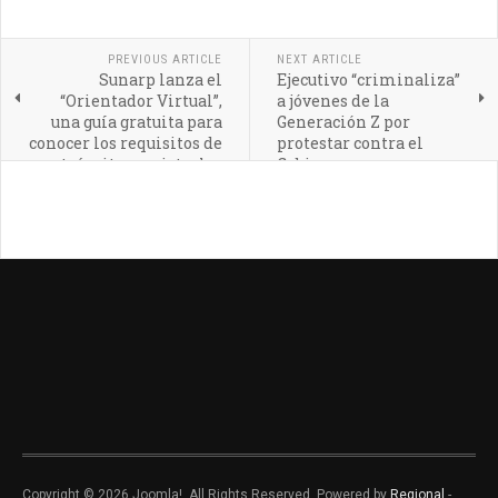
PREVIOUS ARTICLE
NEXT ARTICLE
Sunarp lanza el
Ejecutivo “criminaliza”
“Orientador Virtual”,
a jóvenes de la
una guía gratuita para
Generación Z por
conocer los requisitos de
protestar contra el
trámites registrales
Gobierno
Copyright © 2026 Joomla!. All Rights Reserved. Powered by
Regional
-