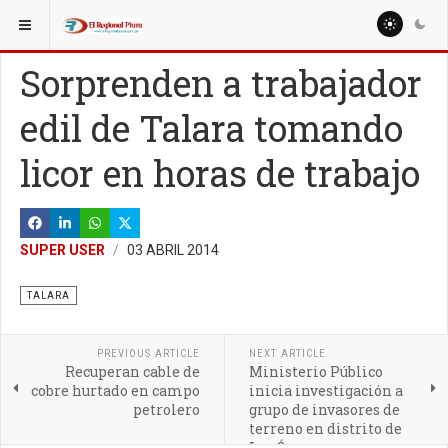
ESTÁ AQUÍ:
REGIÓN PIURA
Sorprenden a trabajador
edil de Talara tomando
licor en horas de trabajo
SUPER USER
03 ABRIL 2014
TALARA
PREVIOUS ARTICLE
NEXT ARTICLE
Recuperan cable de
Ministerio Público
cobre hurtado en campo
inicia investigación a
petrolero
grupo de invasores de
terreno en distrito de
Los Órganos