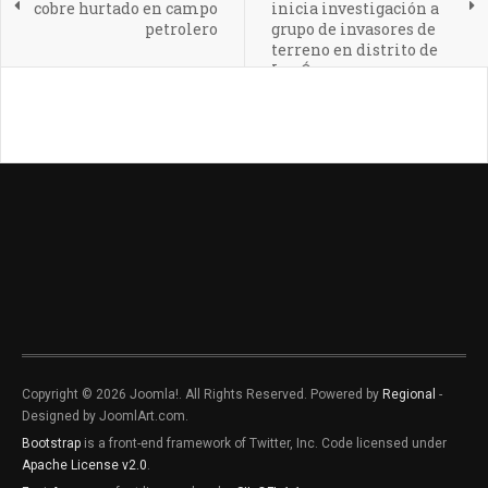
cobre hurtado en campo
inicia investigación a
petrolero
grupo de invasores de
terreno en distrito de
Los Órganos
Copyright © 2026 Joomla!. All Rights Reserved. Powered by
Regional
-
Designed by JoomlArt.com.
Bootstrap
is a front-end framework of Twitter, Inc. Code licensed under
Apache License v2.0
.