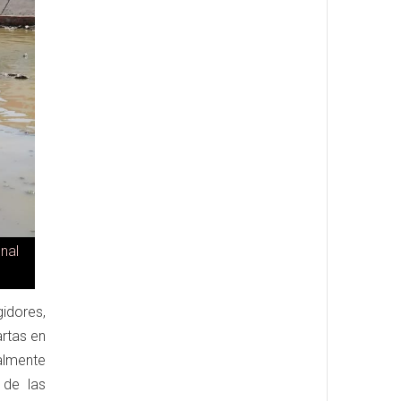
nal
gidores,
artas en
almente
 de las