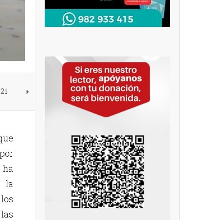
021
 que
 por
 ha
 la
los
 las