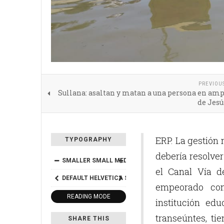
PREVIOU
Sullana: asaltan y matan a una persona en am
de Jesú
ERP. La gestión
TYPOGRAPHY
debería resolve
SMALLER
SMALL
MEDIUM
BIG
BIGGER
el Canal Vía d
DEFAULT
HELVETICA
SEGOE
GEORGIA
TIMES
empeorado con
READING MODE
institución ed
transeúntes, ti
SHARE THIS