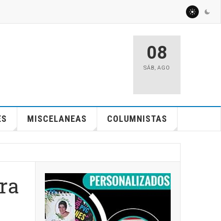
08
SÁB
,
AGO
ES
MISCELANEAS
COLUMNISTAS
ra