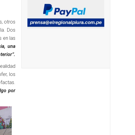
s, otros
la. Dos
 en las
ia, una
terior”.
realidad
er, los
efactas.
algo por