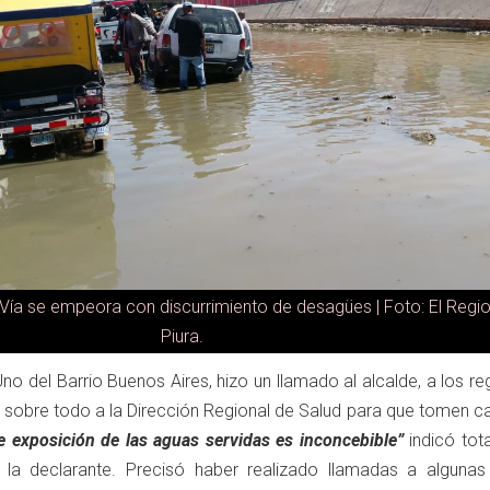
 Vía se empeora con discurrimiento de desagües | Foto: El Regio
Piura.
Uno del Barrio Buenos Aires, hizo un llamado al alcalde, a los re
y sobre todo a la Dirección Regional de Salud para que tomen c
de exposición de las aguas servidas es inconcebible”
indicó tot
 la declarante. Precisó haber realizado llamadas a algunas