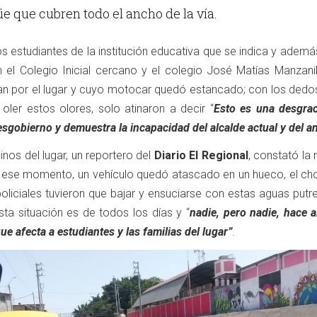
 que cubren todo el ancho de la vía.
s estudiantes de la institución educativa que se indica y ademá
 el Colegio Inicial cercano y el colegio José Matías Manzanil
n por el lugar y cuyo motocar quedó estancado; con los dedos
oler estos olores, solo atinaron a decir “
Esto es una desgrac
esgobierno y demuestra la incapacidad del alcalde actual y del an
nos del lugar, un reportero del
Diario El Regional
, constató la 
n ese momento, un vehículo quedó atascado en un hueco, el chof
oliciales tuvieron que bajar y ensuciarse con estas aguas putr
sta situación es de todos los días y “
nadie, pero nadie, hace 
e afecta a estudiantes y las familias del lugar”
.