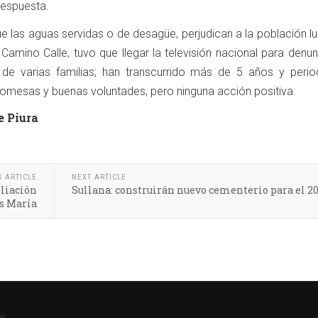
 respuesta.
e las aguas servidas o de desagüe, perjudican a la población l
Camino Calle, tuvo que llegar la televisión nacional para denun
s de varias familias; han transcurrido más de 5 años y perio
romesas y buenas voluntades, pero ninguna acción positiva.
e Piura
S ARTICLE
NEXT ARTICLE
pliación
Sullana: construirán nuevo cementerio para el 2
s María