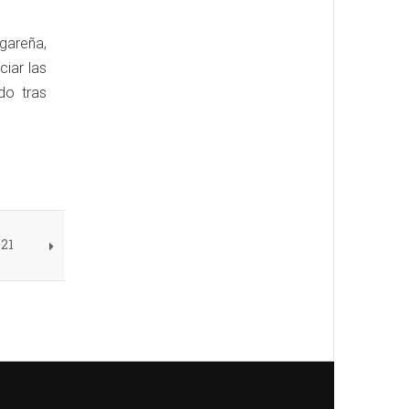
ugareña,
ciar las
do tras
021