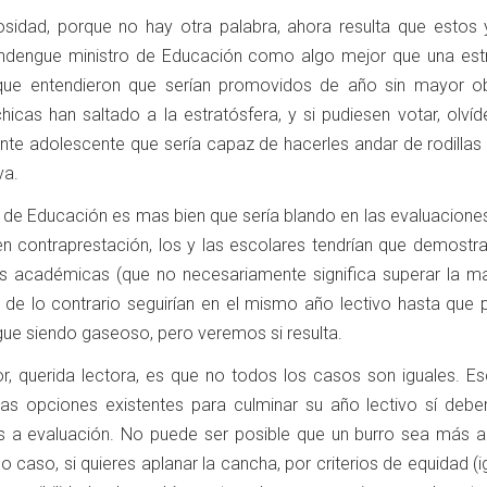
osidad, porque no hay otra palabra, ahora resulta que estos 
landengue ministro de Educación como algo mejor que una estr
que entendieron que serían promovidos de año sin mayor ob
icas han saltado a la estratósfera, y si pudiesen votar, olvíd
ente adolescente que sería capaz de hacerles andar de rodillas
va.
rio de Educación es mas bien que sería blando en las evaluacio
 contraprestación, los y las escolares tendrían que demostra
s académicas (que no necesariamente significa superar la m
), de lo contrario seguirían en el mismo año lectivo hasta que
gue siendo gaseoso, pero veremos si resulta.
tor, querida lectora, es que no todos los casos son iguales. E
as opciones existentes para culminar su año lectivo sí deber
 a evaluación. No puede ser posible que un burro sea más a
do caso, si quieres aplanar la cancha, por criterios de equidad (