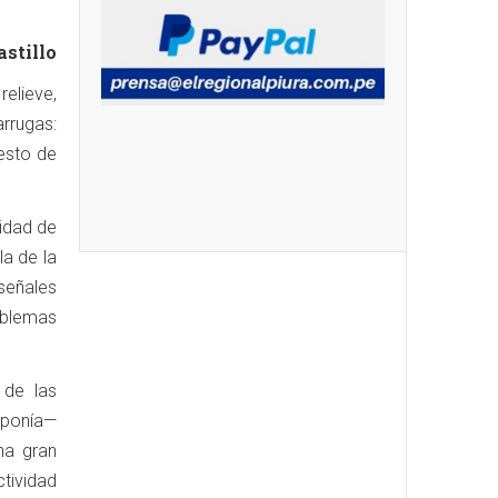
stillo
elieve,
rrugas:
resto de
idad de
la de la
señales
roblemas
 de las
oponía—
na gran
tividad