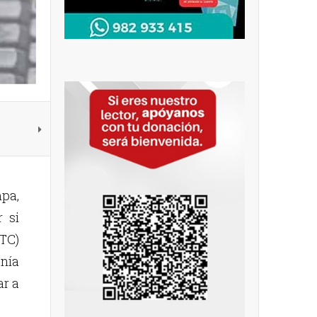
mpa,
 si
MTC)
onía
ar a