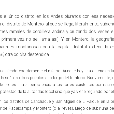
 el único distrito en los Andes piuranos con esa necesi
el distrito de Montero, al que se llega, literalmente, subien
es ramales de cordillera andina y cruzando dos veces el
 primera vez no se llama así). Y en Montero, la geografí
paredes montañosas con la capital distrital extendida e
 Sí, otra colcha destendida.
gue siendo exactamente el mismo. Aunque hay una antena en la 
evar la señal a otros pueblos a lo largo del territorio. Nuevamente,
le metes una superpotencia a tus torres existentes para aume
 potestad de la autoridad local sino que ya viene regulado por e
 en los distritos de Canchaque y San Miguel de El Faique, en la p
 de Pacaipampa y Montero (o al revés), luego de subir una pe