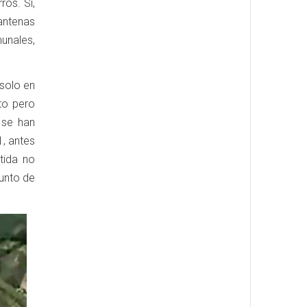
ros. Sí,
 antenas
munales,
solo en
to pero
 se han
, antes
tida no
punto de