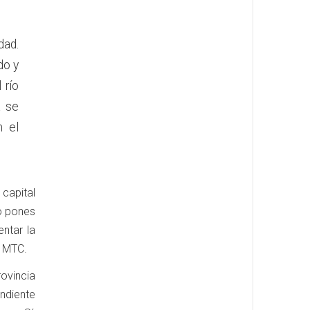
dad.
do y
 río
a se
n el
capital
 o pones
ntar la
l MTC.
rovincia
ndiente