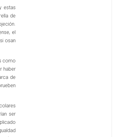
y estas
ella de
jeción.
ense, el
 si osan
nes como
r haber
arca de
 prueben
scolares
ían ser
plicado
igualdad