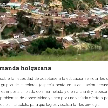
demanda holgazana
 sobre la necesidad de adaptarse a la educación remota, les 
 grupos de escolares (especialmente en la educación secund
s les importa un bledo con mermelada y crema chantilly, a pesar 
 problemas de conectividad ya sea por una variada oferta o po
de bien tu colcha para que logres visualizarlo—les privilegia.