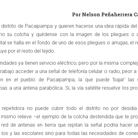
Por Nelson Peñaherrera Ca
distrito de Pacaipampa y quieren hacerse una idea rápida del r
mo su colcha y quédense con la imagen de los pliegues o a
rital se halla en el fondo de uno de esos pliegues o arrugas, el 
e por el resto del tejido.
dades ya tienen servicio eléctrico, pero por la misma complej
trabajo acceder a una señal de telefonía celular o radio, peor a 
ión en el pueblo de Pacaipampa, la que puede ‘bajar’ las 
as a una antena parabólica. Sí, la vía satélite resuelve los p
repetidora no puede cubrir todo el distrito no por desidia
l mismo relieve –el ejemplo de la colcha destendida que te pr
 red de antenas en tierra que repitan la señal podría hacer u
a los y las escolares sino para todas las necesidades de conec