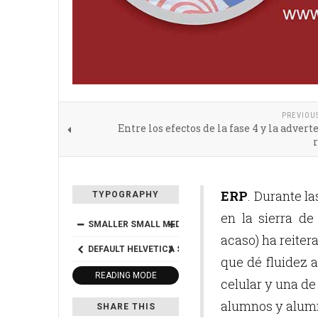
PREVIOU
Entre los efectos de la fase 4 y la advert
ERP
. Durante l
TYPOGRAPHY
en la sierra d
SMALLER
SMALL
MEDIUM
BIG
BIGGER
acaso) ha reite
DEFAULT
HELVETICA
SEGOE
GEORGIA
TIMES
que dé fluidez a
READING MODE
celular y una de
alumnos y alumn
SHARE THIS