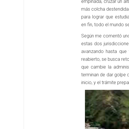
empinada, cruzar un alti
más colcha destendida.
para lograr que estudi
en fin, todo el mundo s
Según me comentó uno 
estas dos jurisdiccion
avanzando hasta que 
reabierto, se busca re
que cambie la administ
terminan de dar golpe d
inicio, y el trámite pr