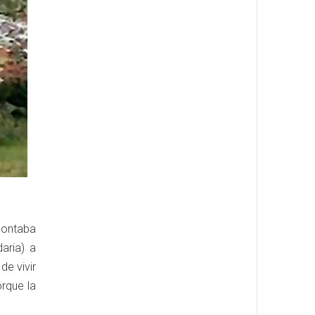
contaba
aria) a
de vivir
rque la