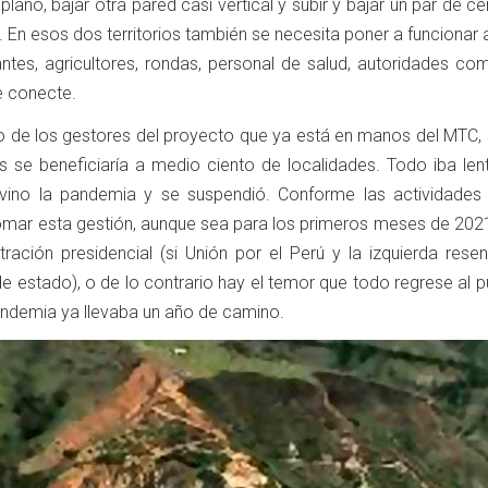
plano, bajar otra pared casi vertical y subir y bajar un par de cer
 En esos dos territorios también se necesita poner a funcionar
antes, agricultores, rondas, personal de salud, autoridades co
e conecte.
de los gestores del proyecto que ya está en manos del MTC, 
es se beneficiaría a medio ciento de localidades. Todo iba len
vino la pandemia y se suspendió. Conforme las actividades
tomar esta gestión, aunque sea para los primeros meses de 2021
ración presidencial (si Unión por el Perú y la izquierda resen
e estado), o de lo contrario hay el temor que todo regrese al 
epandemia ya llevaba un año de camino.