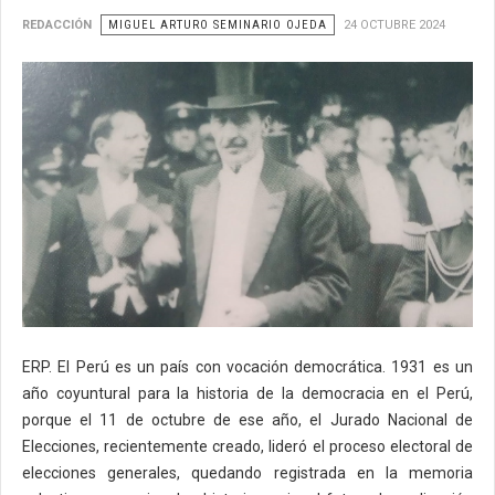
REDACCIÓN
MIGUEL ARTURO SEMINARIO OJEDA
24 OCTUBRE 2024
ERP. El Perú es un país con vocación democrática. 1931 es un
David Samanez Ocampo, gobernante del Perú, creador del
año coyuntural para la historia de la democracia en el Perú,
Jurado Nacional de Elecciones en 1931
porque el 11 de octubre de ese año, el Jurado Nacional de
Elecciones, recientemente creado, lideró el proceso electoral de
elecciones generales, quedando registrada en la memoria