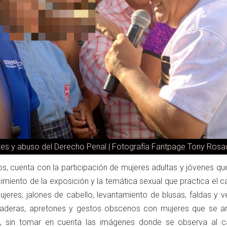
tes y abuso del Derecho Penal | Fotografía Fantpage Tony Ros
s, cuenta con la participación de mujeres adultas y jóvenes qu
miento de la exposición y la temática sexual que practica el c
 mujeres; jalones de cabello, levantamiento de blusas, faldas y v
aderas, apretones y gestos obscenos con mujeres que se arr
o, sin tomar en cuenta las imágenes donde se observa al c