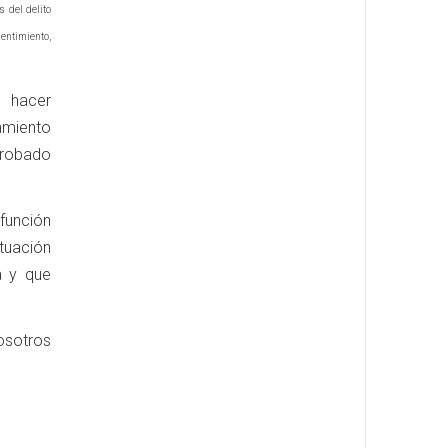
 del delito
sentimiento,
l hacer
amiento
probado
función
ituación
a y que
nosotros