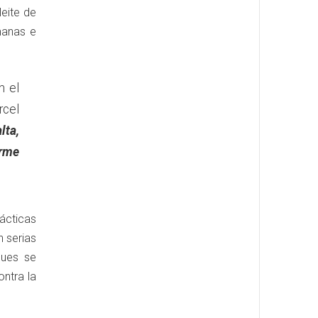
leite de
manas e
n el
rcel
lta,
irme
rácticas
n serias
pues se
ntra la