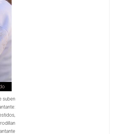
ado
e suben
antante:
estidos,
odillan
antante