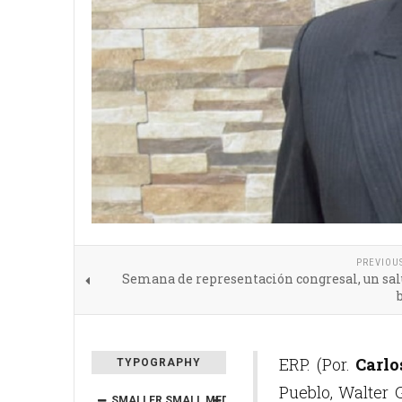
PREVIOU
Semana de representación congresal, un sal
ERP. (Por.
Carl
TYPOGRAPHY
Pueblo, Walter 
SMALLER
SMALL
MEDIUM
BIG
BIGGER