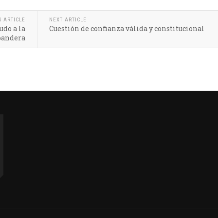
S ARTICLE
NEXT ARTICLE
udo a la
Cuestión de confianza válida y constitucional
bandera