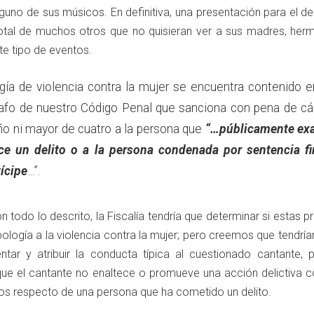
alguno de sus músicos. En definitiva, una presentación para el de
total de muchos otros que no quisieran ver a sus madres, her
te tipo de eventos.
ogía de violencia contra la mujer se encuentra contenido e
rrafo de nuestro Código Penal que sanciona con pena de cá
o ni mayor de cuatro a la persona que
“…públicamente exa
tece un delito o a la persona condenada por sentencia f
ícipe
…”.
n todo lo descrito, la Fiscalía tendría que determinar si estas p
pología a la violencia contra la mujer; pero creemos que tendría
entar y atribuir la conducta típica al cuestionado cantante, 
que el cantante no enaltece o promueve una acción delictiva co
mos respecto de una persona que ha cometido un delito.