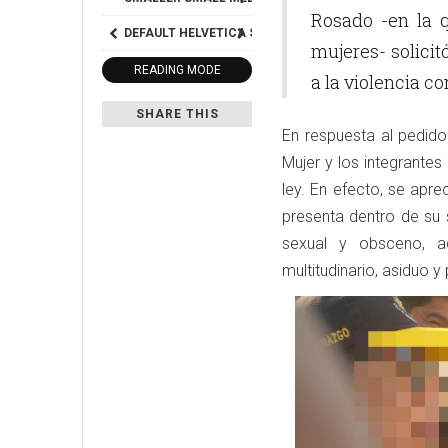
Rosado -en la q
DEFAULT
HELVETICA
SEGOE
GEORGIA
TIMES
mujeres- solicit
READING MODE
a la violencia co
SHARE THIS
En respuesta al pedido 
Mujer y los integrantes
ley. En efecto, se apre
presenta dentro de su 
sexual y obsceno, a
multitudinario, asiduo 