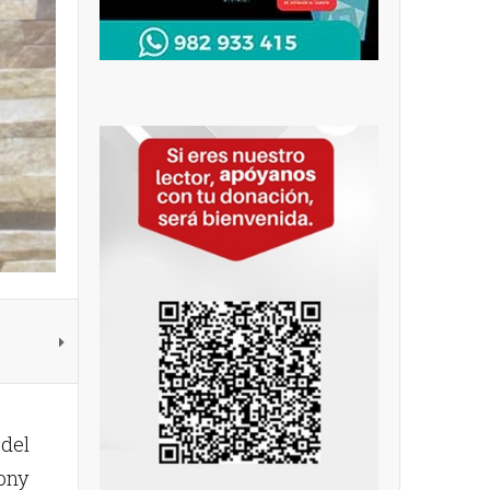
 del
Tony