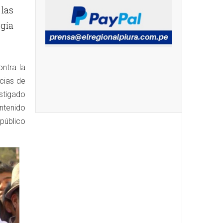
las
ogía
ontra la
ncias de
estigado
ntenido
público