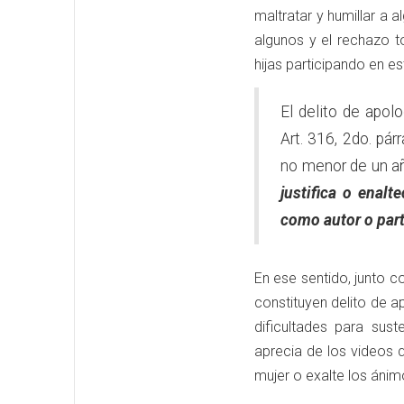
maltratar y humillar a 
algunos y el rechazo 
hijas participando en es
El delito de apol
Art. 316, 2do. pá
no menor de un añ
justifica o enal
como autor o part
En ese sentido, junto co
constituyen delito de a
dificultades para sust
aprecia de los videos 
mujer o exalte los áni