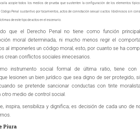
calía acopie todos los medios de prueba que sustenten la configuración de los elementos típicos
o Código Penal sustantivo por tocamientos, actos de connotación sexual o actos libidinosos sin con
ctimas de este tipo de actos en el escenario.
do que el Derecho Penal no tiene como función principa
pción moral determinada, ni mucho menos regir el comport
os al imponerles un código moral; esto, por cuanto se ha com
os crean conflictos sociales innecesarios.
mo instrumento social formal de última ratio, tiene con 
que lesionen un bien jurídico que sea digno de ser protegido, s
cuando se pretende sancionar conductas con tinte moralist
 otro medio de control social.
ye, inspira, sensibiliza y dignifica; es decisión de cada uno de 
rnos.
e Piura