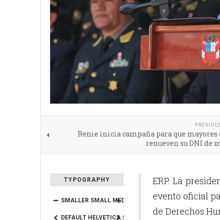
PREVIOU
Renie inicia campaña para que mayores 
renueven su DNI de 
ERP. La preside
TYPOGRAPHY
evento oficial p
SMALLER
SMALL
MEDIUM
BIG
BIGGER
de Derechos Hum
DEFAULT
HELVETICA
SEGOE
GEORGIA
TIMES