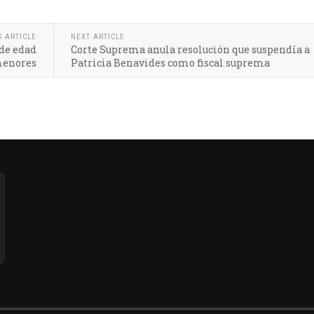
S ARTICLE
NEXT ARTICLE
de edad
Corte Suprema anula resolución que suspendía a
menores
Patricia Benavides como fiscal suprema