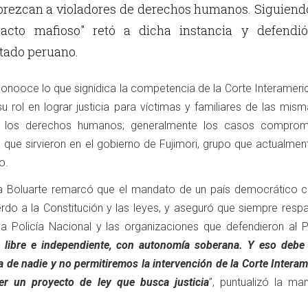
rezcan a violadores de derechos humanos. Siguiendo
Pacto mafioso" retó a dicha instancia y defendió
stado peruano.
nooce lo que signidica la competencia de la Corte Interameri
rol en lograr justicia para víctimas y familiares de las misma
de los derechos humanos; generalmente los casos compro
al que sirvieron en el gobierno de Fujimori, grupo que actualmen
no.
ta Boluarte remarcó que el mandato de un país democrático 
rdo a la Constitución y las leyes, y aseguró que siempre respa
a Policía Nacional y las organizaciones que defendieron al P
s libre e independiente, con autonomía soberana. Y eso debe
 de nadie y no permitiremos la intervención de la Corte Intera
r un proyecto de ley que busca justicia
”, puntualizó la ma