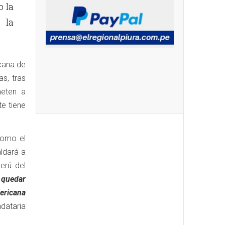
 la
 la
cana de
s, tras
meten a
te tiene
como el
ldará a
erú del
 quedar
mericana
ndataria