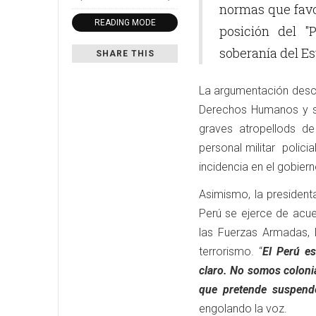
normas que favo
READING MODE
posición del "
soberanía del E
SHARE THIS
La argumentación desco
Derechos Humanos y su 
graves atropellods 
personal militar polici
incidencia en el gobier
Asimismo, la presiden
Perú se ejerce de acue
las Fuerzas Armadas, l
terrorismo. “
El Perú e
claro. No somos colonia
que pretende suspende
engolando la voz.