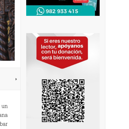
ó un
cana
obar