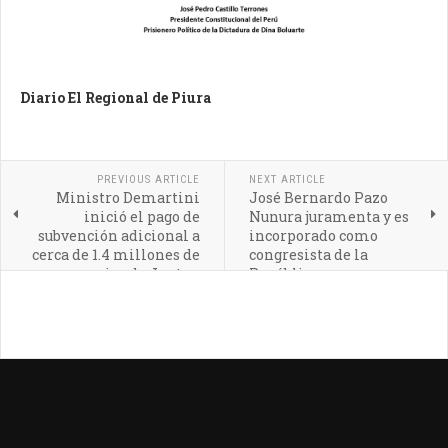
Diario El Regional de Piura
PREVIOUS ARTICLE
NEXT ARTICLE
Ministro Demartini
José Bernardo Pazo
inició el pago de
Nunura juramenta y es
subvención adicional a
incorporado como
cerca de 1.4 millones de
congresista de la
usuarios de Juntos,
República
Pensión 65 y Contigo