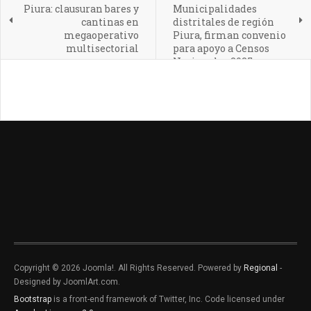
Piura: clausuran bares y
Municipalidades
cantinas en
distritales de región
megaoperativo
Piura, firman convenio
multisectorial
para apoyo a Censos
Nacionales 2025
Copyright © 2026 Joomla!. All Rights Reserved. Powered by
Regional
-
Designed by JoomlArt.com.
Bootstrap
is a front-end framework of Twitter, Inc. Code licensed under