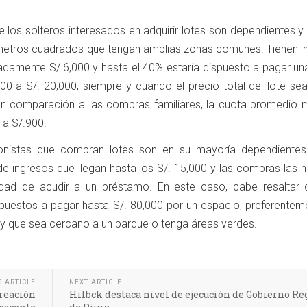
e los solteros interesados en adquirir lotes son dependientes 
metros cuadrados que tengan amplias zonas comunes. Tienen i
damente S/.6,000 y hasta el 40% estaría dispuesto a pagar un
 000 a S/. 20,000, siempre y cuando el precio total del lote se
en comparación a las compras familiares, la cuota promedio 
 a S/.900.
sionistas que compran lotes son en su mayoría dependientes
e ingresos que llegan hasta los S/. 15,000 y las compras las h
idad de acudir a un préstamo. En este caso, cabe resaltar 
ispuestos a pagar hasta S/. 80,000 por un espacio, preferentem
 que sea cercano a un parque o tenga áreas verdes.
S ARTICLE
NEXT ARTICLE
creación
Hilbck destaca nivel de ejecución de Gobierno Re