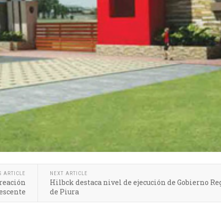
S ARTICLE
NEXT ARTICLE
creación
Hilbck destaca nivel de ejecución de Gobierno Re
escente
de Piura