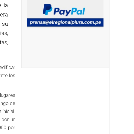
 la
dera
 su
ias,
as,
edificar
tre los
 lugares
ango de
inicial.
 por un
000 por