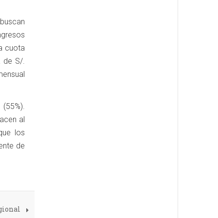
y buscan
ngresos
a cuota
a de S/.
mensual
 (55%).
acen al
que los
ente de
gional