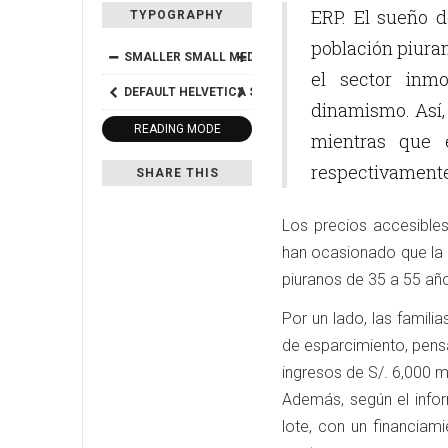
ERP. El sueño d
TYPOGRAPHY
población piuran
SMALLER
SMALL
MEDIUM
BIG
BIGGER
el sector inm
DEFAULT
HELVETICA
SEGOE
GEORGIA
TIMES
dinamismo. Así,
READING MODE
mientras que e
respectivamente
SHARE THIS
Los precios accesibles,
han ocasionado que la
piuranos de 35 a 55 año
Por un lado, las famili
de esparcimiento, pen
ingresos de S/. 6,000 m
Además, según el infor
lote, con un financia