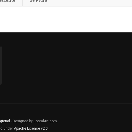
escente
de Piura
gional
- Designed by JoomlArt.com.
sed under
Apache License v2.0
.