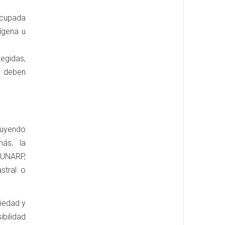
ocupada
ígena u
tegidas,
o deben
cluyendo
más, la
SUNARP,
stral o
piedad y
ibilidad