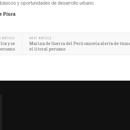
 básicos y oportunidades de desarrollo urbano.
e Piura
S ARTICLE
NEXT ARTICLE
Ica y se
Marina de Guerra del Perú cancela alerta de tsu
 peruano
el litoral peruano