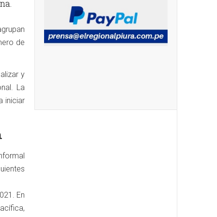
na.
agrupan
mero de
alizar y
nal. La
 iniciar
n
nformal
uientes
021. En
cífica,