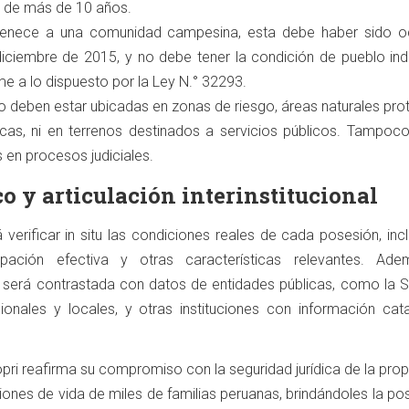
a de más de 10 años.
ertenece a una comunidad campesina, esta debe haber sido 
diciembre de 2015, y no debe tener la condición de pueblo ind
me a lo dispuesto por la Ley N.° 32293.
 deben estar ubicadas en zonas de riesgo, áreas naturales pro
cas, ni en terrenos destinados a servicios públicos. Tampoc
 en procesos judiciales.
o y articulación interinstitucional
á verificar in situ las condiciones reales de cada posesión, in
upación efectiva y otras características relevantes. Ade
a será contrastada con datos de entidades públicas, como la 
onales y locales, y otras instituciones con información cata
fopri reafirma su compromiso con la seguridad jurídica de la pro
iones de vida de miles de familias peruanas, brindándoles la pos