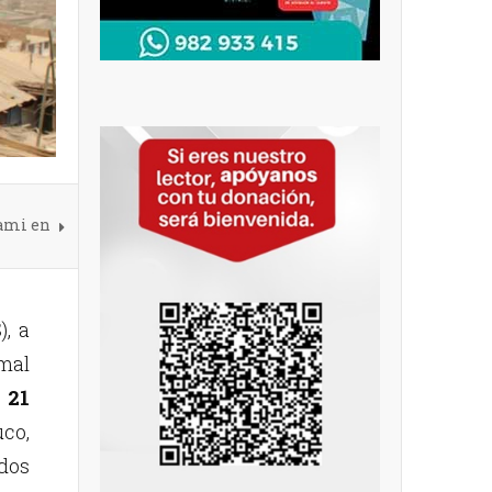
nami en
, a
mal
21
uco,
ados