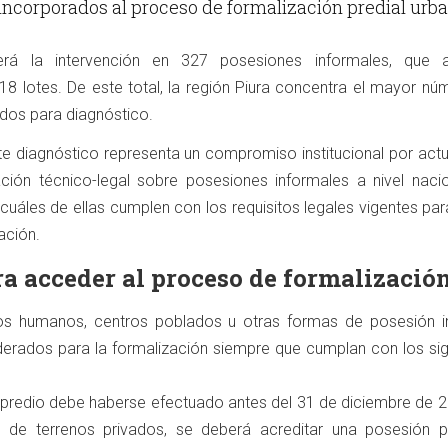
incorporados al proceso de formalización predial urba
erá la intervención en 327 posesiones informales, que 
 lotes. De este total, la región Piura concentra el mayor nú
ados para diagnóstico.
te diagnóstico representa un compromiso institucional por actu
ación técnico-legal sobre posesiones informales a nivel nacio
 cuáles de ellas cumplen con los requisitos legales vigentes para
ación.
ra acceder al proceso de formalizació
os humanos, centros poblados u otras formas de posesión i
derados para la formalización siempre que cumplan con los sig
 predio debe haberse efectuado antes del 31 de diciembre de 2
 de terrenos privados, se deberá acreditar una posesión pa