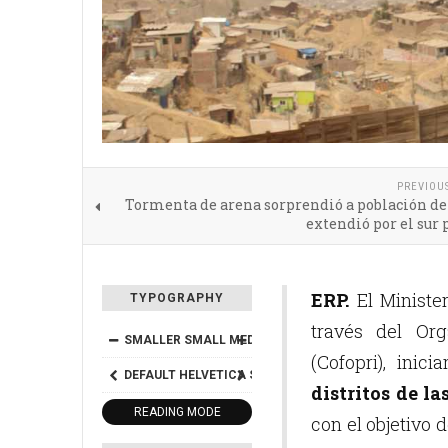
PREVIOU
Tormenta de arena sorprendió a población de 
extendió por el sur
ERP.
El Ministe
TYPOGRAPHY
través del Or
SMALLER
SMALL
MEDIUM
BIG
BIGGER
(Cofopri), inic
DEFAULT
HELVETICA
SEGOE
GEORGIA
TIMES
distritos de la
READING MODE
con el objetivo