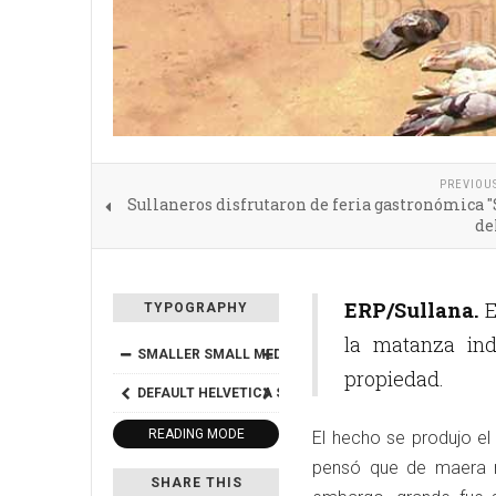
PREVIOU
Sullaneros disfrutaron de feria gastronómica 
de
ERP/Sullana.
E
TYPOGRAPHY
la matanza in
SMALLER
SMALL
MEDIUM
BIG
BIGGER
propiedad.
DEFAULT
HELVETICA
SEGOE
GEORGIA
TIMES
READING MODE
El hecho se produjo el
pensó que de maera na
SHARE THIS