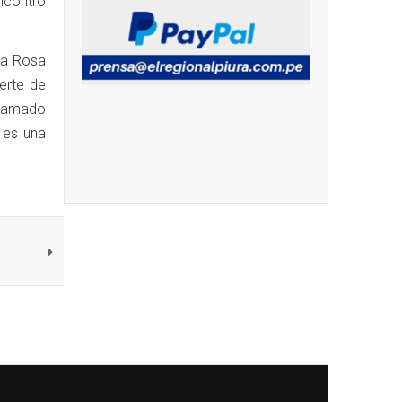
ncontró
nta Rosa
erte de
 llamado
 es una