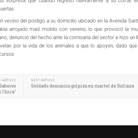
su sorpresa que cuando regresó nuevamente a su corral, e
uertas.
 el vecino del postigo a su domicilio ubicado en la Avenida Sa
abía arrojado maíz molido con veneno, lo que provocó la mu
ano, denunció del hecho ante la comisaría del sector e hizo un
e velan por la vida de los animales a que lo apoyen, dado que
cursos.
S ARTICLE
NEXT ARTICLE
"Sabores
Soldado denuncia golpiza en cuartel de Sullana
l Chira"