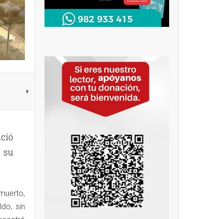
ció
 su
muerto,
do, sin