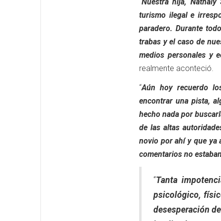
“
Nuestra hija, Nathaly
turismo ilegal e irres
paradero. Durante tod
trabas y el caso de nue
medios personales y 
realmente aconteció.
“
Aún hoy recuerdo lo
encontrar una pista, a
hecho nada por buscarl
de las altas autoridad
novio por ahí y que ya
comentarios no estaba
“
Tanta impotenci
psicológico, fís
desesperación de 