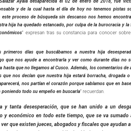
 Salazar Ayala desaparecida el 02 de enero de 2018, fue víct
ponsable y de la cual hasta el día de hoy no tenemos pistas s
o este proceso de búsqueda sin descanso nos hemos encontr
stra hija ha quedado estancado, por culpa de la burocracia y la 
económicos
” expresan tras su constancia para conocer sobre
s primeros días que buscábamos a nuestra hija desespera
lgo que nos ayude a encontrarla y ver como durante días no s
a hasta que no llegamos al Cusco. Además, los comentarios de 
es que nos decían que nuestra hija estará borracha, drogada o
 aparecerá, nos partían el corazón porque sabíamos que en base
n poniendo todo su empeño en buscarla
” recuerdan.
a y tanta desesperación, que se han unido a un desg
ico y económico en todo este tiempo, que se va sumado 
ver que existen jueces, abogados y fiscales que ayudan a