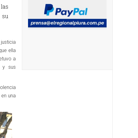
 las
 su
justicia
ue ella
etuvo a
s y sus
olencia
s en una