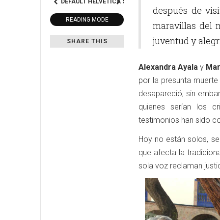
DEFAULT
HELVETICA
SEGOE
GEORGIA
TIMES
después de visi
READING MODE
maravillas del
juventud y alegr
SHARE THIS
Alexandra Ayala
y
Mar
por la presunta muerte
desapareció; sin embar
quienes serían los c
testimonios han sido co
Hoy no están solos, se
que afecta la tradicion
sola voz reclaman justi