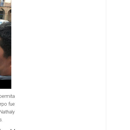
permita
erpo fue
 Nathaly
s.