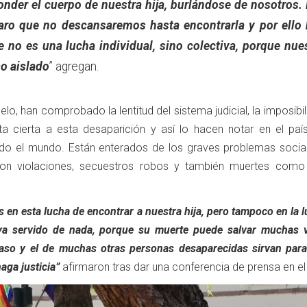
nder el cuerpo de nuestra hija, burlándose de nosotros.
laro que no descansaremos hasta encontrarla y por ello
no es una lucha individual, sino colectiva, porque nue
o aislado
” agregan.
lo, han comprobado la lentitud del sistema judicial, la imposibi
ta cierta a esta desaparición y así lo hacen notar en el paí
odo el mundo. Están enterados de los graves problemas socia
con violaciones, secuestros robos y también muertes como
en esta lucha de encontrar a nuestra hija, pero tampoco en la 
aya servido de nada, porque su muerte puede salvar muchas v
so y el de muchas otras personas desaparecidas sirvan para
aga justicia”
afirmaron tras dar una conferencia de prensa en e