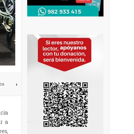
ca
icia
ir a
es,