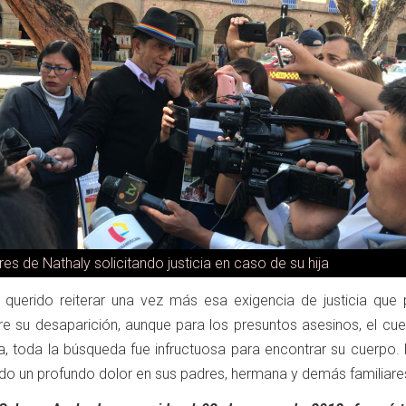
es de Nathaly solicitando justicia en caso de su hija
 querido reiterar una vez más esa exigencia de justicia que 
bre su desaparición, aunque para los presuntos asesinos, el cu
ta, toda la búsqueda fue infructuosa para encontrar su cuerpo.
do un profundo dolor en sus padres, hermana y demás familiare