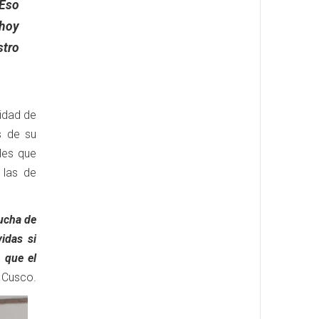
 Eso
 hoy
stro
lidad de
s de su
les que
 las de
lucha de
idas si
 que el
l Cusco.