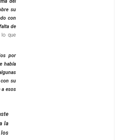
ima del
obre su
ado con
falta de
 lo que
dos por
e había
algunas
 con su
 a esos
aste
a la
 los