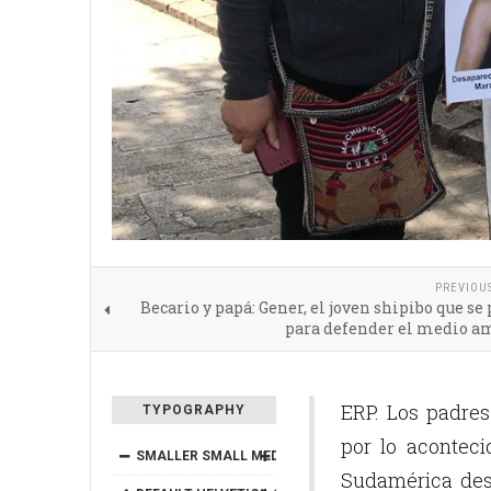
PREVIOU
Becario y papá: Gener, el joven shipibo que se
para defender el medio a
ERP. Los padre
TYPOGRAPHY
por lo aconteci
SMALLER
SMALL
MEDIUM
BIG
BIGGER
Sudamérica des