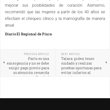
mejorar sus posibilidades de curación. Asimismo,
recomendó que las mujeres a partir de los 40 años se
efectúen el chequeo clínico y la mamografía de manera
anual.
Diario El Regional de Piura
PREVIOUS ARTICLE
NEXT ARTICLE
Parto es una
Talara: piden tener
emergencia y no se debe
cuidado y realizar
exigir pago previo para
pruebas oportunas para
su atención recuerda
evitar infartos al
Susalud
corazón