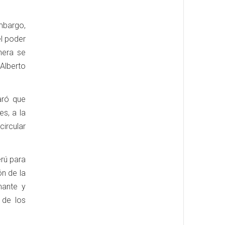
mbargo,
el poder
nera se
 Alberto
aró que
s, a la
circular
erú para
n de la
mante y
 de los