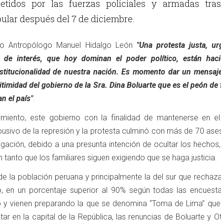
etidos por las fuerzas policiales y armadas tras
ular después del 7 de diciembre.
tico Antropólogo Manuel Hidalgo León
"Una protesta justa, ur
 de interés, que hoy dominan el poder político, están hac
stitucionalidad de nuestra nación. Es momento dar un mensaje
egitimidad del gobierno de la Sra. Dina Boluarte que es el peón de
 el país"
.
iento, este gobierno con la finalidad de mantenerse en el
busivo de la represión y la protesta culminó con más de 70 ase
igación, debido a una presunta intención de ocultar los hechos
 tanto que los familiares siguen exigiendo que se haga justicia.
de la población peruana y principalmente la del sur que rechaz
o, en un porcentaje superior al 90% según todas las encuesta
do y vienen preparando la que se denomina “Toma de Lima” que
itar en la capital de la República, las renuncias de Boluarte y O