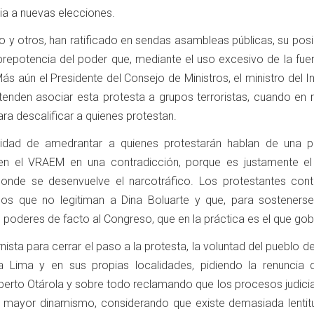
a a nuevas elecciones.
o y otros, han ratificado en sendas asambleas públicas, su pos
a prepotencia del poder que, mediante el uso excesivo de la fue
ás aún el Presidente del Consejo de Ministros, el ministro del In
retenden asociar esta protesta a grupos terroristas, cuando en 
ra descalificar a quienes protestan.
lidad de amedrantar a quienes protestarán hablan de una p
n el VRAEM en una contradicción, porque es justamente el
nde se desenvuelve el narcotráfico. Los protestantes cont
nos que no legitiman a Dina Boluarte y que, para sostener
poderes de facto al Congreso, que en la práctica es el que gob
nista para cerrar el paso a la protesta, la voluntad del pueblo de
a Lima y en sus propias localidades, pidiendo la renuncia 
Alberto Otárola y sobre todo reclamando que los procesos judici
 mayor dinamismo, considerando que existe demasiada lentit