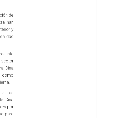
ición de
rza, han
terior y
realidad
resunta
 sector
ra Dina
se como
ierna.
l sur es
de Dina
ales por
ud para