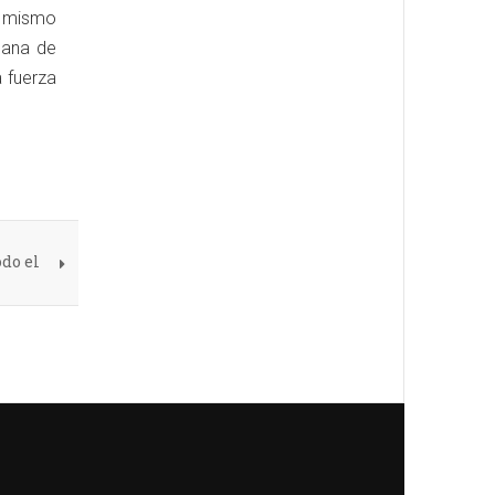
l mismo
cana de
 fuerza
do el