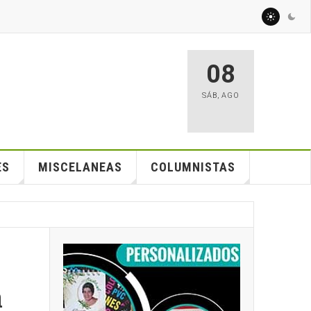
08
SÁB
,
AGO
ES
MISCELANEAS
COLUMNISTAS
a