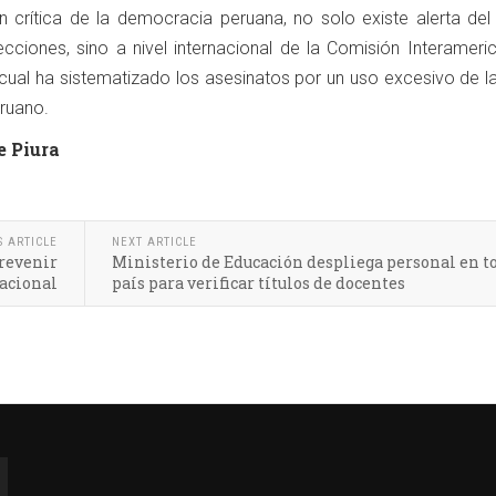
n crítica de la democracia peruana, no solo existe alerta de
cciones, sino a nivel internacional de la Comisión Interameri
ual ha sistematizado los asesinatos por un uso excesivo de la
eruano.
e Piura
S ARTICLE
NEXT ARTICLE
revenir
Ministerio de Educación despliega personal en to
nacional
país para verificar títulos de docentes