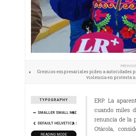
PREVIOU
Gremios empresariales piden a autoridades p
violencia en protesta 
ERP. La aparen
TYPOGRAPHY
cuando miles d
SMALLER
SMALL
MEDIUM
BIG
BIGGER
renuncia de la 
DEFAULT
HELVETICA
SEGOE
GEORGIA
TIMES
Otárola, cons
READING MODE