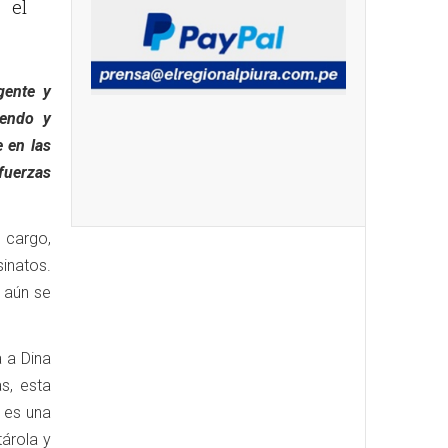
 el
gente y
iendo y
 en las
 fuerzas
 cargo,
sinatos.
, aún se
a a Dina
s, esta
 es una
tárola y