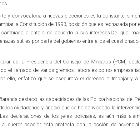
nes.
rte y convocatoria a nuevas elecciones es la constante; sin e
ambiar la Constitución de 1993, posición que es rechazada por 
 cambiada a antojo de acuerdo a sus intereses.De igual ma
azas sutiles por parte del gobierno entre ellos el cuestionado
itular de la Presidencia del Consejo de Ministros (PCM) decl
do el llamado de varios gremios, laborales como empresariale
Por ello, enfatizó que se asegurará el derecho a trabajar y a 
eñaranda destacó las capacidades de las Policía Nacional del P
de los ciudadanos y añadió que se ha convocado la intervenció
.Las declaraciones de los jefes policiales, es aún más alar
o al querer asociar esta protesta con la acción delincuencial