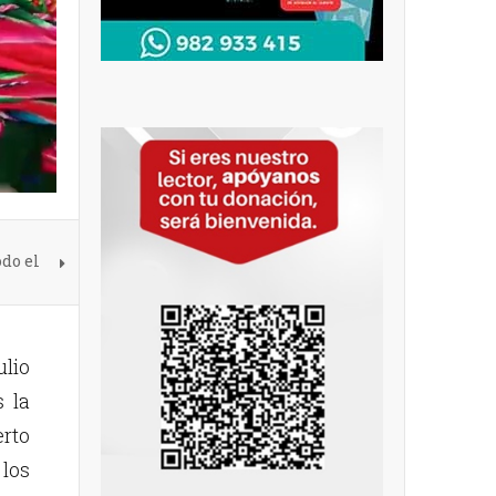
do el
lio
 la
erto
los