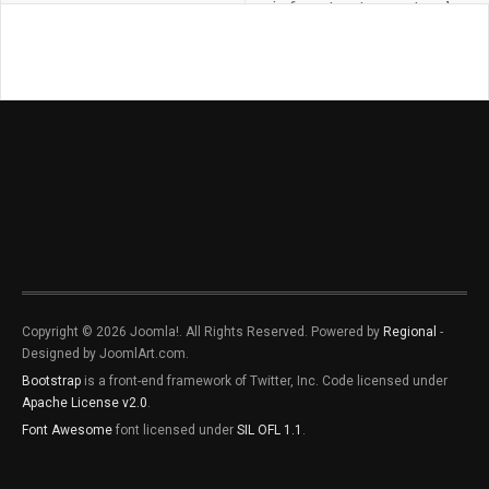
infraestructura natural
que mitigará efectos del
cambio climático
Copyright © 2026 Joomla!. All Rights Reserved. Powered by
Regional
-
Designed by JoomlArt.com.
Bootstrap
is a front-end framework of Twitter, Inc. Code licensed under
Apache License v2.0
.
Font Awesome
font licensed under
SIL OFL 1.1
.