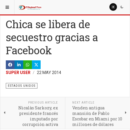
ESTÁ AQUÍ:
MUNDO
ESTADOS UNIDOS
Chica se libera de
secuestro gracias a
Facebook
SUPER USER
22 MAY 2014
ESTADOS UNIDOS
PREVIOUS ARTICLE
NEXT ARTICLE
Nicalàs Sarkozy, ex
Venden antigua
presidente francés
mansión de Pablo
imputado por
Escobar en Miami por 10
corrupciòn activa
millones de dólares