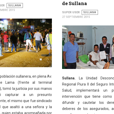
de Sullana
SER
SULLANA
EMBRE 2015
SUPER USER
SULLANA
27 SEPTIEMBRE 2015
población sullanera, en plena Av.
Sullana.
La Unidad Desconc
e Lama (frente al terminal
Regional Piura II del Seguro Int
, tomó la justicia por sus manos
Salud, implementará un p
ó capturar a un presunto
intervención que tiene como 
ente, el mismo que fue sindicado
difundir y cautelar los der
 que asaltó a una señora y la
deberes de los asegurados, a
ó, quien estaba acompañada por