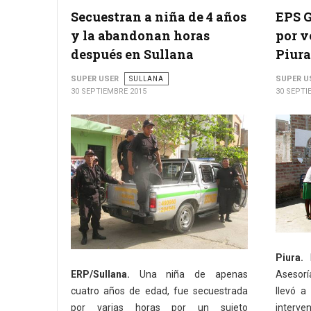
Secuestran a niña de 4 años
EPS G
y la abandonan horas
por v
después en Sullana
Piura
SUPER USER
SULLANA
SUPER U
30 SEPTIEMBRE 2015
30 SEPTI
Piura.
L
ERP/Sullana.
Una niña de apenas
Asesorí
cuatro años de edad, fue secuestrada
llevó a
por varias horas por un sujeto
interve