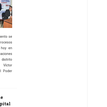
iento se
procesos
r hoy en
caciones
distrito
r Víctor
el Poder
de
pital