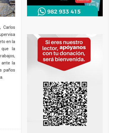
, Carlos
ervisa
to en la
 que la
abajos,
 ante la
os paños
a.