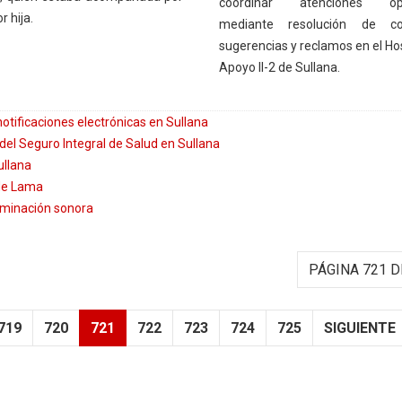
coordinar atenciones opo
 hija.
mediante resolución de con
sugerencias y reclamos en el Hos
Apoyo II-2 de Sullana.
otificaciones electrónicas en Sullana
el Seguro Integral de Salud en Sullana
ullana
 de Lama
minación sonora
PÁGINA 721 D
719
720
721
722
723
724
725
SIGUIENTE