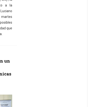
to a la
Luciano
e martes
osibles
lidad que
a.
en un
ónicas