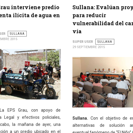
rau interviene predio
Sullana: Evalúan pro
enta ilícita de agua en
para reducir
vulnerabilidad del ca
vía
SER
SULLANA
EMBRE 2015
SUPER USER
SULLANA
29 SEPTIEMBRE 2015
a EPS Grau, con apoyo de
a Legal y efectivos policiales,
Sullana.
Con el objetivo de e
 cabo, la mañana de ayer, una
alternativas de solución 
nción a un predio ubicado en el
eventual fenómeno de “El Niño” (