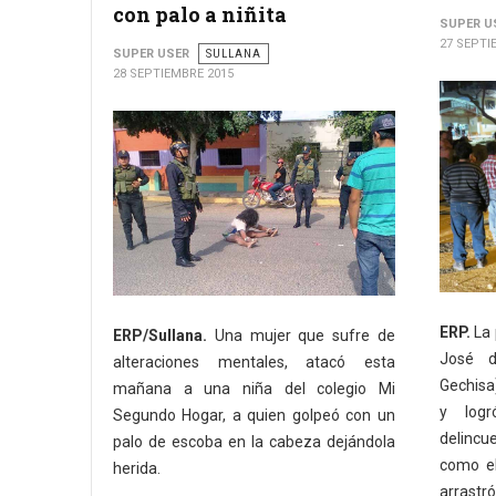
con palo a niñita
SUPER U
27 SEPTI
SUPER USER
SULLANA
28 SEPTIEMBRE 2015
ERP.
La 
ERP/Sullana.
Una mujer que sufre de
José d
alteraciones mentales, atacó esta
Gechisa)
mañana a una niña del colegio ‪‎Mi
y logr
Segundo Hogar‬, a quien golpeó con un
delincu
palo de escoba en la cabeza dejándola
como el
herida.
arrastr