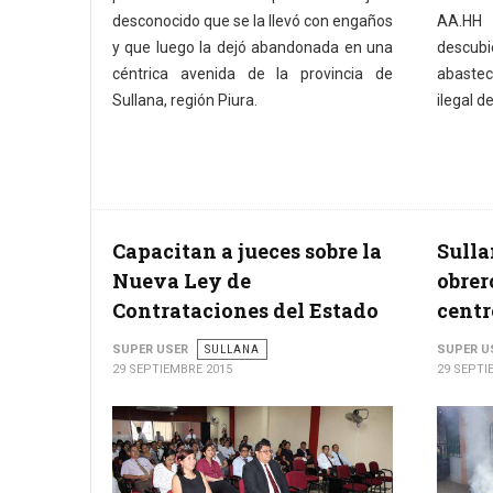
desconocido que se la llevó con engaños
AA.HH 
y que luego la dejó abandonada en una
descu
céntrica avenida de la provincia de
abastec
Sullana, región Piura.
ilegal d
Capacitan a jueces sobre la
Sulla
Nueva Ley de
obrer
Contrataciones del Estado
centr
SUPER USER
SULLANA
SUPER U
29 SEPTIEMBRE 2015
29 SEPTI