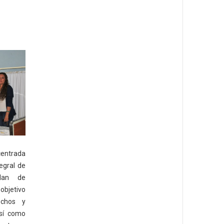
entrada
egral de
lan de
objetivo
echos y
sí como