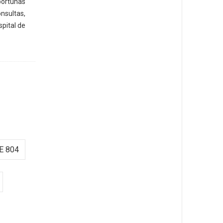
rtunas
sultas,
pital de
E 804