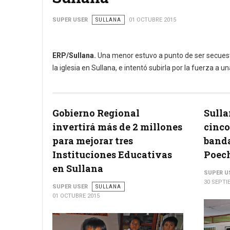
SUPER USER
SULLANA
01 OCTUBRE 2015
ERP/Sullana.
Una menor estuvo a punto de ser secuest
la iglesia en Sullana, e intentó subirla por la fuerza a u
Gobierno Regional
Sulla
invertirá más de 2 millones
cinco
para mejorar tres
banda
Instituciones Educativas
Poec
en Sullana
SUPER U
30 SEPTI
SUPER USER
SULLANA
01 OCTUBRE 2015