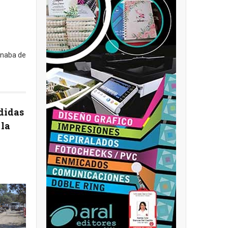
rnaba de
didas
 la
a