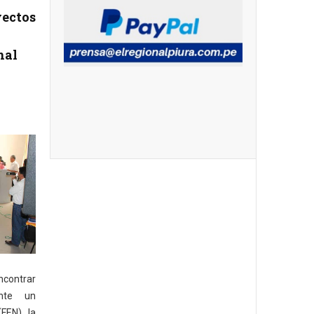
yectos
nal
ncontrar
ante un
FEN) , la