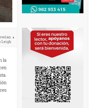
develan
o Leigh
n la
acen
sta.
ción
ares