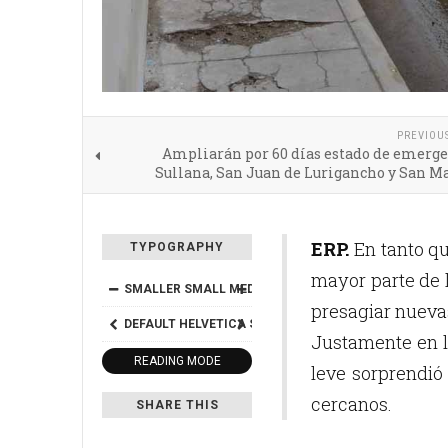
PREVIOU
Ampliarán por 60 días estado de emerge
Sullana, San Juan de Lurigancho y San M
ERP.
En tanto qu
TYPOGRAPHY
mayor parte de l
SMALLER
SMALL
MEDIUM
BIG
BIGGER
presagiar nuevas
DEFAULT
HELVETICA
SEGOE
GEORGIA
TIMES
Justamente en l
READING MODE
leve sorprendió 
cercanos.
SHARE THIS