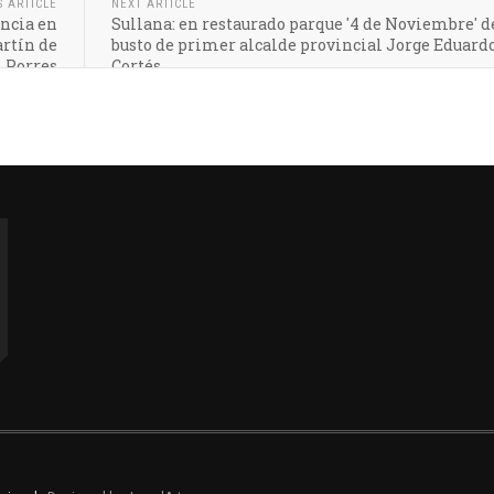
S ARTICLE
NEXT ARTICLE
ncia en
Sullana: en restaurado parque '4 de Noviembre' 
artín de
busto de primer alcalde provincial Jorge Eduard
Porres
Cortés