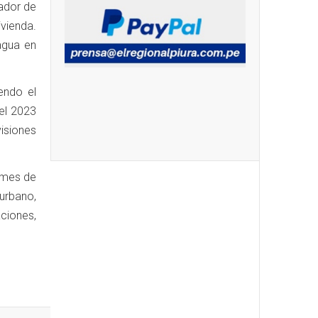
ador de
vienda.
agua en
endo el
del 2023
isiones
 mes de
urbano,
ciones,