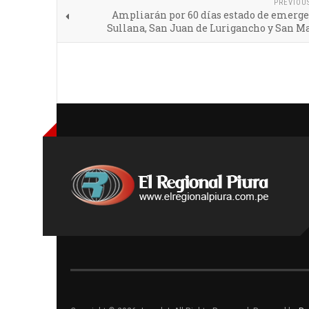
PREVIOU
Ampliarán por 60 días estado de emerge
Sullana, San Juan de Lurigancho y San M