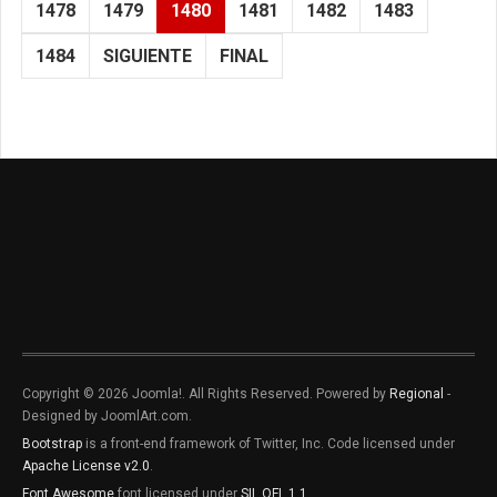
1478
1479
1480
1481
1482
1483
1484
SIGUIENTE
FINAL
Copyright © 2026 Joomla!. All Rights Reserved. Powered by
Regional
-
Designed by JoomlArt.com.
Bootstrap
is a front-end framework of Twitter, Inc. Code licensed under
Apache License v2.0
.
Font Awesome
font licensed under
SIL OFL 1.1
.