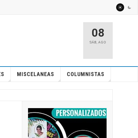
08
SÁB
,
AGO
ES
MISCELANEAS
COLUMNISTAS