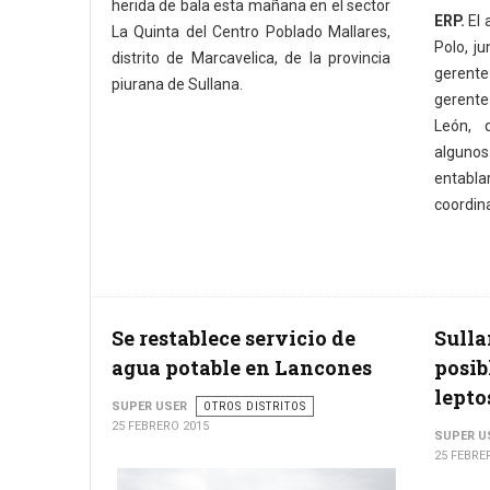
herida de bala esta mañana en el sector
ERP.
El 
La Quinta del Centro Poblado Mallares,
Polo, ju
distrito de Marcavelica, de la provincia
gerente
piurana de Sullana.
gerente
León, 
alguno
entabl
coordin
Se restablece servicio de
Sulla
agua potable en Lancones
posib
lepto
SUPER USER
OTROS DISTRITOS
25 FEBRERO 2015
SUPER U
25 FEBRE