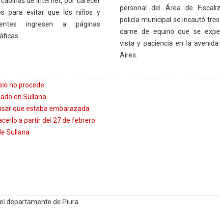
 cabinas de internet, por carecer
personal del Área de Fiscali
ros para evitar que los niños y
policía municipal se incautó tres
centes ingresen a páginas
carne de equino que se expe
áficas.
vista y paciencia en la avenid
Aires.
sio no procede
llado en Sullana
pensar que estaba embarazada
erlo a partir del 27 de febrero
de Sullana
en el departamento de Piura