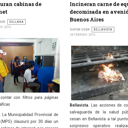
uran cabinas de
Incineran carne de eq
net
decomisada en aveni
Buenos Aires
SER
SULLANA
RO 2015
SUPER USER
BELLAVISTA
24 FEBRERO 2015
contar con filtros para páginas
áficas
Bellavista.
Las acciones de co
salvaguarda de la salud púb
.
La Municipalidad Provincial de
cesan en Bellavista a tal punt
 (MPS) clausuró por 30 días un
sorpresivo operativo realiz