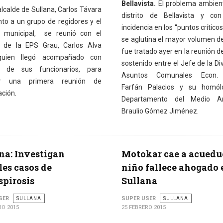
Bellavista.
El problema ambient
alcalde de Sullana, Carlos Távara
distrito de Bellavista y co
nto a un grupo de regidores y el
incidencia en los “puntos crítico
 municipal, se reunió con el
se aglutina el mayor volumen d
 de la EPS Grau, Carlos Alva
fue tratado ayer en la reunión d
quien llegó acompañado con
sostenido entre el Jefe de la Di
s de sus funcionarios, para
Asuntos Comunales Econ. 
ar una primera reunión de
Farfán Palacios y su homól
ación.
Departamento del Medio A
Braulio Gómez Jiménez.
na: Investigan
Motokar cae a acuedu
les casos de
niño fallece ahogado 
spirosis
Sullana
SER
SULLANA
SUPER USER
SULLANA
RO 2015
25 FEBRERO 2015