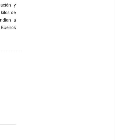
zación y
 kilos de
ndían a
a Buenos