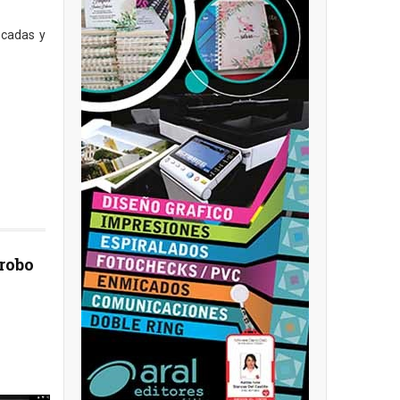
scadas y
robo