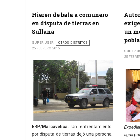
Hieren de bala a comunero
Autor
en disputa de tierras en
exige
Sullana
un me
pobl
SUPER USER
OTROS DISTRITOS
25 FEBRERO 2015
SUPER U
25 FEBRE
ERP/Marcavelica.
Un enfrentamiento
Expedie
por disputa de tierras dejó una persona
agua pot