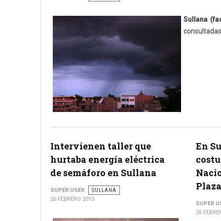
Sullana (fac
consultadas 
Intervienen taller que
En S
hurtaba energía eléctrica
costu
de semáforo en Sullana
Nacio
Plaza
SUPER USER
SULLANA
26 FEBRERO 2015
SUPER U
26 FEBRE