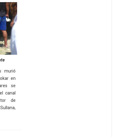
nte
s murió
okar en
ares se
el canal
tor de
 Sullana,