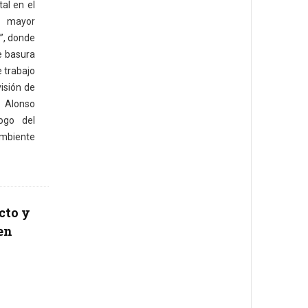
al en el
n mayor
s”, donde
e basura
e trabajo
visión de
Alonso
ogo del
mbiente
cto y
en