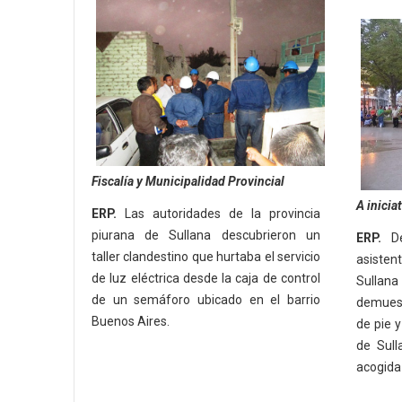
Fiscalía y Municipalidad Provincial
A inicia
ERP.
Las autoridades de la provincia
piurana de Sullana descubrieron un
ERP.
De
taller clandestino que hurtaba el servicio
asiste
de luz eléctrica desde la caja de control
Sullana
de un semáforo ubicado en el barrio
demuest
Buenos Aires.
de pie 
de Sull
acogida 