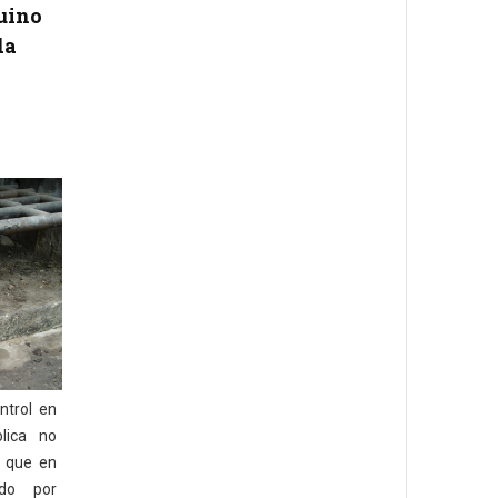
uino
da
ntrol en
lica no
o que en
ado por