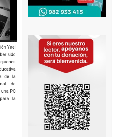
ión Yael
ber sido
quienes
ducativa
a de la
gnat de
y una PC
para la