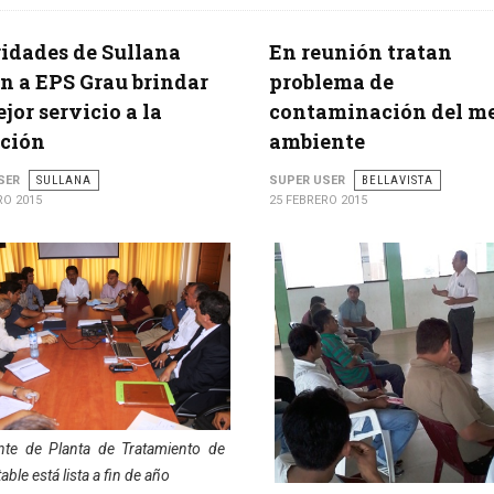
idades de Sullana
En reunión tratan
n a EPS Grau brindar
problema de
jor servicio a la
contaminación del m
ación
ambiente
SER
SULLANA
SUPER USER
BELLAVISTA
RO 2015
25 FEBRERO 2015
nte de Planta de Tratamiento de
able está lista a fin de año