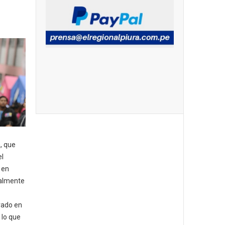
a, que
el
 en
nalmente
vado en
 lo que