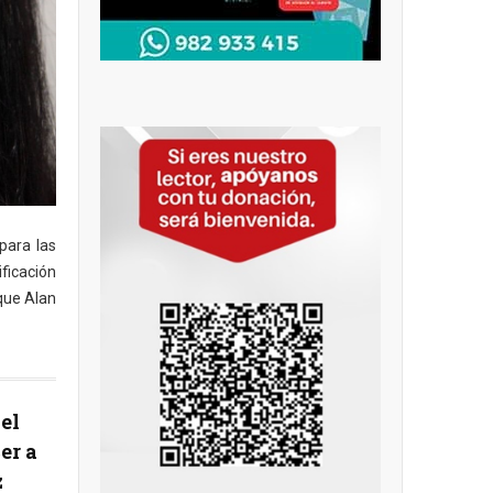
para las
ficación
 que Alan
el
er a
z