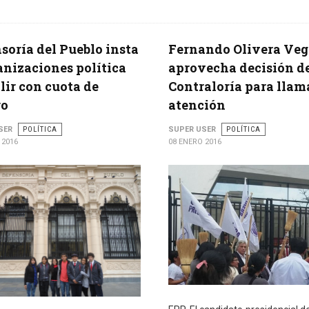
soría del Pueblo insta
Fernando Olivera Veg
anizaciones política
aprovecha decisión d
ir con cuota de
Contraloría para llama
ro
atención
SER
POLÍTICA
SUPER USER
POLÍTICA
 2016
08 ENERO 2016