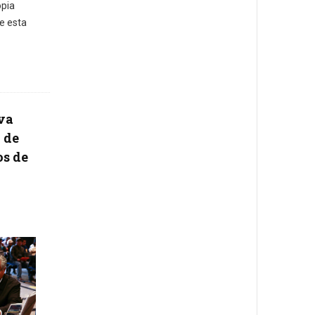
opia
de esta
va
 de
os de