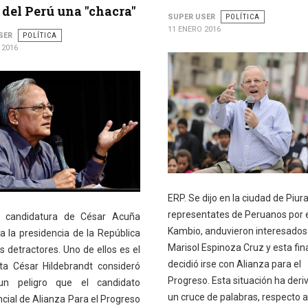
 del Perú una "chacra"
SUPER USER
POLÍTICA
11 ENERO 2016
SER
POLÍTICA
 2016
ERP. Se dijo en la ciudad de Piur
representates de Peruanos por 
a candidatura de César Acuña
Kambio, anduvieron interesados
a la presidencia de la República
Marisol Espinoza Cruz y esta fi
s detractores. Uno de ellos es el
decidió irse con Alianza para el
sta César Hildebrandt consideró
Progreso. Esta situación ha deri
n peligro que el candidato
un cruce de palabras, respecto a
cial de Alianza Para el Progreso