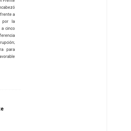
el Frente
encabezó
 frente a
 por la
n a cinco
erencia
pción;
ra para
avorable
te