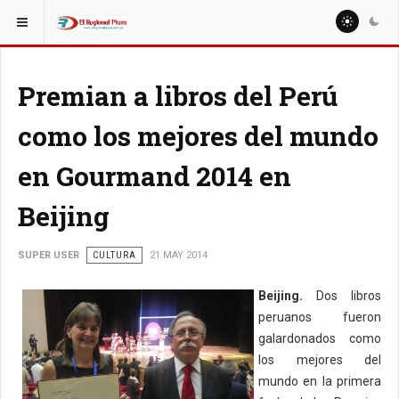
ESTÁ AQUÍ:
MISCELANEAS
CULTURA
Premian a libros del Perú
como los mejores del mundo
en Gourmand 2014 en
Beijing
SUPER USER
CULTURA
21 MAY 2014
Beijing.
Dos libros
peruanos fueron
galardonados como
los mejores del
mundo en la primera