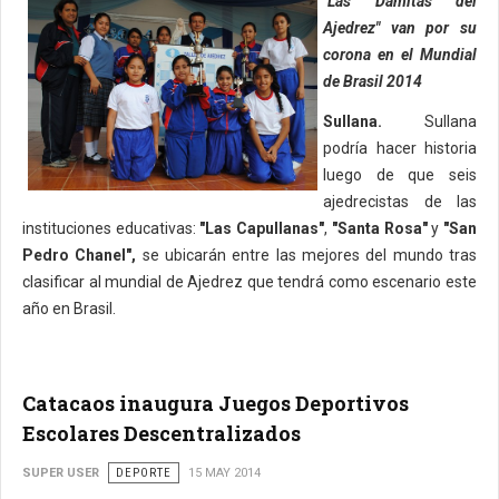
"Las Damitas del
Ajedrez" van por su
corona en el Mundial
de Brasil 2014
Sullana.
Sullana
podría hacer historia
luego de que seis
ajedrecistas de las
instituciones educativas:
"Las Capullanas"
,
"Santa Rosa"
y
"San
Pedro Chanel",
se ubicarán entre las mejores del mundo tras
clasificar al mundial de Ajedrez que tendrá como escenario este
año en Brasil.
Catacaos inaugura Juegos Deportivos
Escolares Descentralizados
SUPER USER
DEPORTE
15 MAY 2014