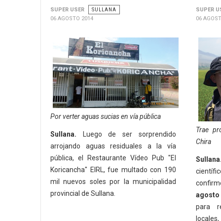
SUPER USER
SULLANA
SUPER U
06 AGOSTO 2014
06 AGOST
Por verter aguas sucias en vía pública
Trae pr
Sullana.
Luego de ser sorprendido
Chira
arrojando aguas residuales a la vía
pública, el Restaurante Vídeo Pub "El
Sullana
Koricancha" EIRL, fue multado con 190
cientí
mil nuevos soles por la municipalidad
confi
provincial de Sullana.
agosto
para r
locales