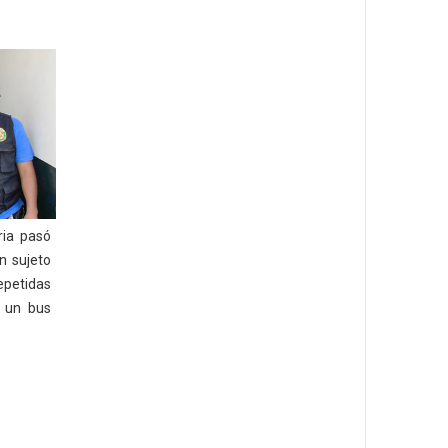
ria pasó
n sujeto
epetidas
n un bus