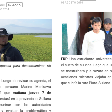
06 AGOSTO 2014
SER
SULLANA
O 2014
ERP.
Una estudiante universita
el susto de su vida luego que u
opuesta para descontaminar río
se masturbara y la rozara en r
ocasiones mientras viajaba e
.
Luego de revisar su agenda, el
que cubría la ruta Piura-Sullana.
fico peruano Marino Morikawa
rmó que
mañana jueves 7 de
estará en la provincia de Sullana
eunirse con las autoridades
, y evaluar la problemática y