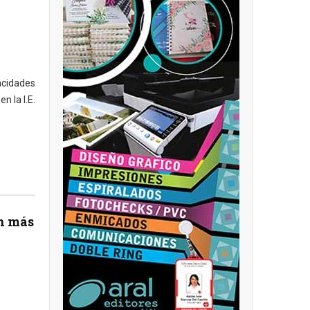
pacidades
n la I.E.
án más