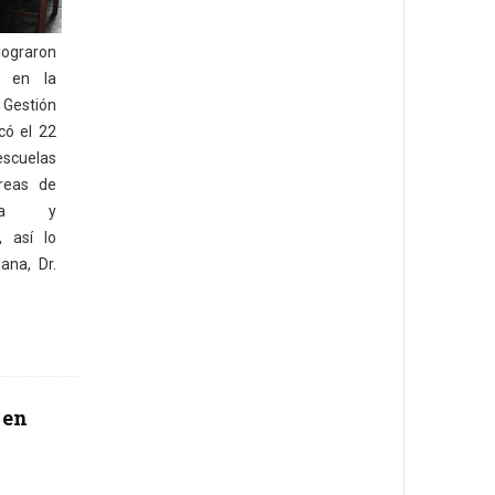
ograron
 en la
Gestión
có el 22
escuelas
reas de
tica y
, así lo
ana, Dr.
 en