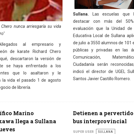
Sullana.
Las escuelas que l
destacar con más del 50%
 Chero nunca arriesgaría su vida
evaluación que la Unidad de 
ro"
Educativa Local de Sullana apli
de julio a 3550 alumnos de 101 
legados al empresario y
públicas y privadas en las á
eón de karate Richard Chero
Comunicación, Matemá
qué, descartaron la versión de
Ciudadanía serán reconocidas
te se haya enfrentado a los
indicó el director de UGEL Sull
uentes que lo asaltaron y le
Santos Javier Castillo Romero.
n la vida el pasado 1 de agosto
gocio de librería.
ífico Marino
Detienen a pervertido
awa llega a Sullana
bus interprovincial
jueves
SUPER USER
SULLANA