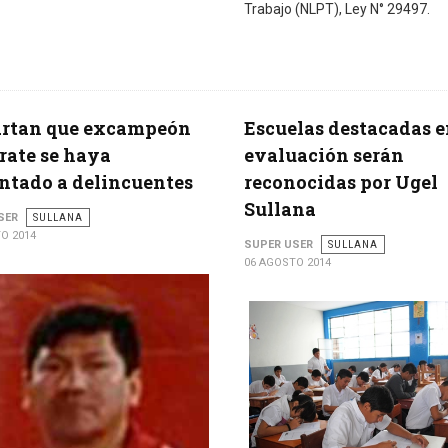
Trabajo (NLPT), Ley N° 29497.
artan que excampeón
Escuelas destacadas 
rate se haya
evaluación serán
ntado a delincuentes
reconocidas por Ugel
Sullana
SER
SULLANA
O 2014
SUPER USER
SULLANA
06 AGOSTO 2014