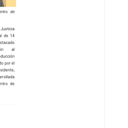
ntro de
Justicia
al de 14
tacado
ión al
ucción
do por el
esidente,
rrollada
ntro de