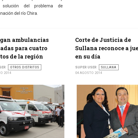
e solución del problema de
ación del río Chira.
egan ambulancias
Corte de Justicia de
adas para cuatro
Sullana reconoce a ju
itos de la región
en su día
SER
OTROS DISTRITOS
SUPER USER
SULLANA
O 2014
04 AGOSTO 2014