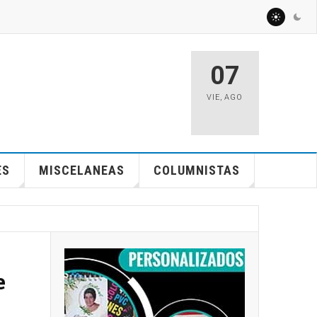
07
VIE
,
AGO
ES
MISCELANEAS
COLUMNISTAS
e