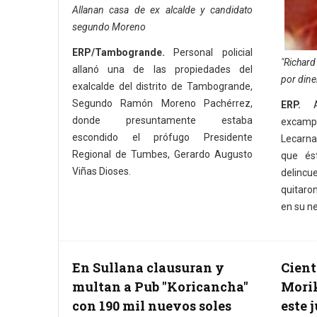
Allanan casa de ex alcalde y candidato
segundo Moreno
ERP/Tambogrande.
Personal policial
"Richard
allanó una de las propiedades del
por dine
exalcalde del distrito de Tambogrande,
Segundo Ramón Moreno Pachérrez,
ERP.
Al
donde presuntamente estaba
excamp
escondido el prófugo Presidente
Lecarna
Regional de Tumbes, Gerardo Augusto
que és
Viñas Dioses.
delinc
quitaro
en su ne
En Sullana clausuran y
Cient
multan a Pub "Koricancha"
Morik
con 190 mil nuevos soles
este 