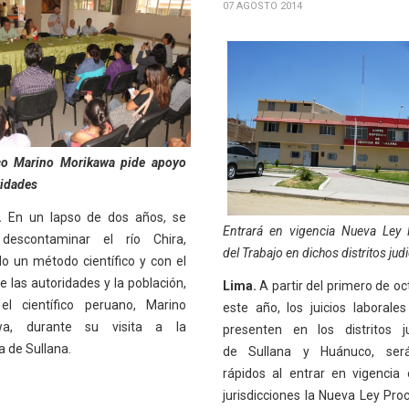
07 AGOSTO 2014
ico Marino Morikawa pide apoyo
ridades
.
En un lapso de dos años, se
Entrará en vigencia Nueva Ley 
 descontaminar el río Chira,
del Trabajo en dichos distritos judi
do un método científico y con el
 las autoridades y la población,
Lima.
A partir del primero de oc
el científico peruano, Marino
este año, los juicios laborale
wa, durante su visita a la
presenten en los distritos ju
a de Sullana.
de Sullana y Huánuco, se
rápidos al entrar en vigencia
jurisdicciones la Nueva Ley Proc