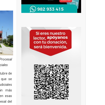
Procesal
ciales
tubre de
s que se
diciales
rán más
 en esas
esal del