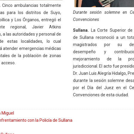
.
Cinco ambulancias totalmente
Durante sesión solemne en Ce
as para los distritos de Suyo,
Convenciones
Sapillica y Los Órganos, entregó el
ente regional, Javier Atkins
Sullana.
La Corte Superior de 
, a las autoridades y personal de
de Sullana reconoció a un tot
e estas localidades, lo cual
magistrados por su des
rá atender emergencias médicas
desempeño y contribuc
tales de la población de zonas
mejoramiento de la prod
il acceso.
jurisdiccional. El acto fue presidi
Dr. Juan Luis Alegría Hidalgo, Pr
durante la sesión solemne desa
por el Día del Juez en el Ce
Convenciones de esta ciudad.
 Miguel
frentamiento con la Policía de Sullana