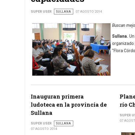
SUPER USER
SULLANA
07 AGOSTO 2014
Buscan mejo
Sullana.
Un 
organizado p
"Flora Córdo
Inauguran primera
Plane
ludoteca en la provincia de
río C
Sullana
SUPER U
07 AGOST
SUPER USER
SULLANA
07 AGOSTO 2014