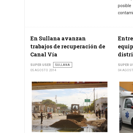
posibl
contamin
En Sullana avanzan
Entr
trabajos de recuperación de
equip
Canal Vía
distr
SUPER USER
SULLANA
SUPER U
05 AGOSTO 2014
04 AGOST