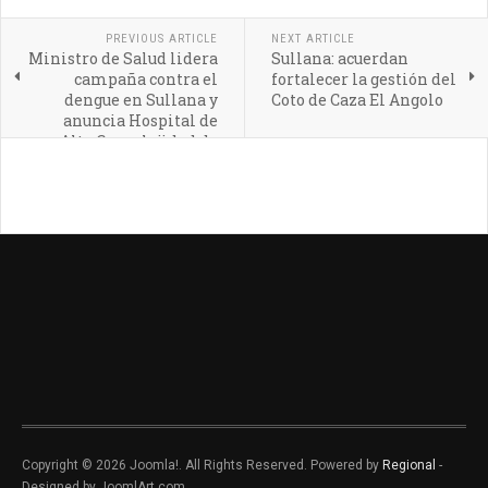
PREVIOUS ARTICLE
NEXT ARTICLE
Ministro de Salud lidera
Sullana: acuerdan
campaña contra el
fortalecer la gestión del
dengue en Sullana y
Coto de Caza El Angolo
anuncia Hospital de
Alta Complejidad de
Piura
Copyright © 2026 Joomla!. All Rights Reserved. Powered by
Regional
-
Designed by JoomlArt.com.