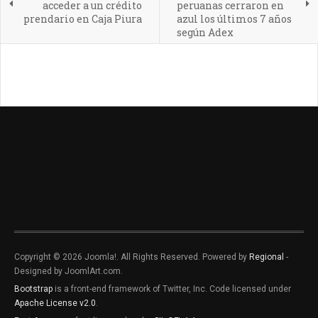
acceder a un crédito
peruanas cerraron en
prendario en Caja Piura
azul los últimos 7 años
según Adex
Copyright © 2026 Joomla!. All Rights Reserved. Powered by
Regional
-
Designed by JoomlArt.com.
Bootstrap
is a front-end framework of Twitter, Inc. Code licensed under
Apache License v2.0
.