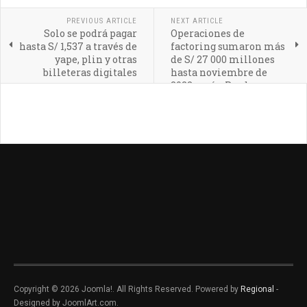
PREVIOUS ARTICLE
NEXT ARTICLE
Solo se podrá pagar
Operaciones de
hasta S/ 1,537 a través de
factoring sumaron más
yape, plin y otras
de S/ 27 000 millones
billeteras digitales
hasta noviembre de
2022 según Produce
Copyright © 2026 Joomla!. All Rights Reserved. Powered by
Regional
-
Designed by JoomlArt.com.