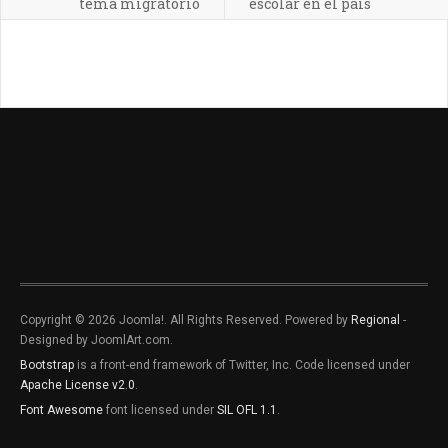
tema migratorio
escolar en el país
Copyright © 2026 Joomla!. All Rights Reserved. Powered by
Regional
-
Designed by JoomlArt.com.
Bootstrap
is a front-end framework of Twitter, Inc. Code licensed under
Apache License v2.0
.
Font Awesome
font licensed under
SIL OFL 1.1
.