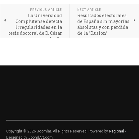
PREVIOUS ARTICLE
NEXT ARTICLE
La Universidad
Resultados electorales
Complutense detecta
de España sin mayorías
irregularidades en la
absolutas y con pérdida
tesis doctoral de D. César
de la “Ilusión”
Acuña
Copyright © 2026 Joomla!. All Rights Reserved. Powered by
Regional
-
Designed by JoomlArt.com.