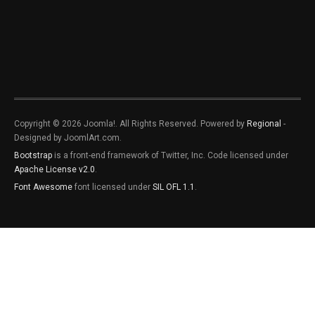
Copyright © 2026 Joomla!. All Rights Reserved. Powered by
Regional
-
Designed by JoomlArt.com.
Bootstrap
is a front-end framework of Twitter, Inc. Code licensed under
Apache License v2.0
.
Font Awesome
font licensed under
SIL OFL 1.1
.