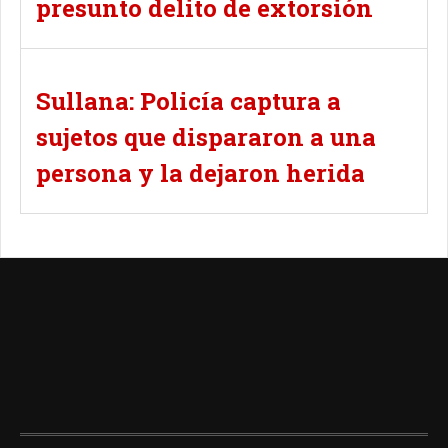
presunto delito de extorsión
Sullana: Policía captura a
sujetos que dispararon a una
persona y la dejaron herida