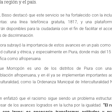
la región y el país.
, Bisso destacó que este servicio se ha fortalecido con la incl
tas: una línea telefónica gratuita, 1817, y una platafo
n disponibles para la ciudadanía con el fin de facilitar el acc
as de discriminación.
ctora subrayó la importancia de estos avances en un país como 
d cultural y étnica, y especialmente en Piura, donde más del 15
ifica como afroperuana.
ue Morropón es uno de los distritos de Piura con una 
blación afroperuana, y en él ya se implementan importantes a
ulturalidad, como la Ordenanza Municipal de Interculturalidad 
 enfatizó que el racismo sigue siendo un problema estructura
sar de los avances logrados en la lucha por la igualdad.
“El 
 con leyes; es necesario transformar actitudes y prá