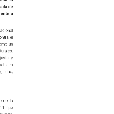
rada de
rente a
acional
ontra el
como un
turales.
justa y
ial sea
nidad,
como la
11, que