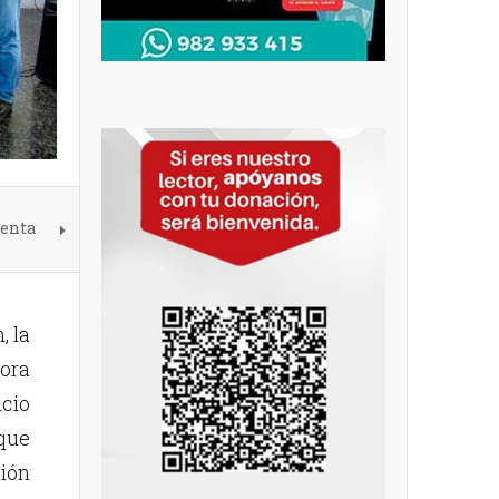
denta
, la
tora
cio
 que
ión