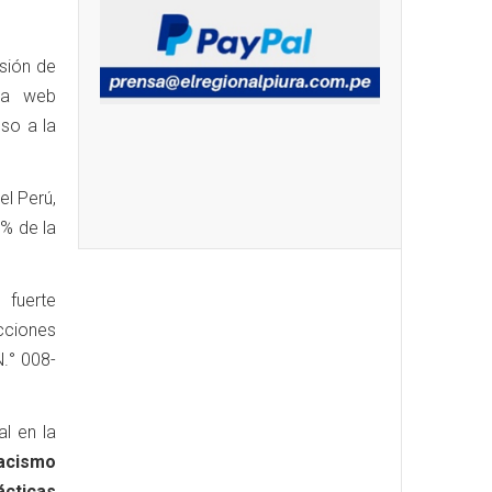
usión de
rma web
eso a la
el Perú,
 % de la
fuerte
cciones
N.° 008-
l en la
racismo
cticas