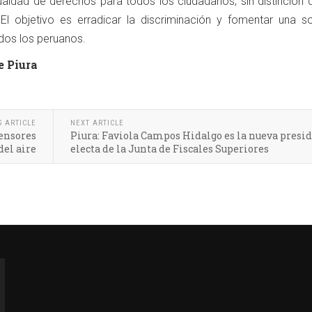
gualdad de derechos para todos los ciudadanos, sin distinción 
El objetivo es erradicar la discriminación y fomentar una s
odos los peruanos.
e Piura
S ARTICLE
NEXT ARTICLE
sensores
Piura: Faviola Campos Hidalgo es la nueva presi
del aire
electa de la Junta de Fiscales Superiores