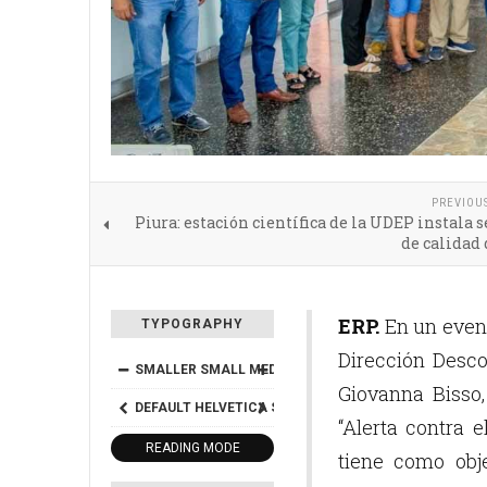
PREVIOU
Piura: estación científica de la UDEP instala 
de calidad 
ERP.
En un event
TYPOGRAPHY
Dirección Desco
SMALLER
SMALL
MEDIUM
BIG
BIGGER
Giovanna Bisso,
DEFAULT
HELVETICA
SEGOE
GEORGIA
TIMES
“Alerta contra e
READING MODE
tiene como obj