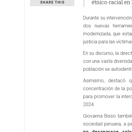
étnico-racial en 
SHARE THIS
Durante su intervención
dos nuevas herramien
modernizada, que estará
justicia para las víctim
En su discurso, la dire
con una vasta diversida
población se autoident
Asimismo, destacó q
concentración de la po
para promover la interc
2024.
Giovanna Bisso también
sociedad peruana, a pe
no desaparece solo