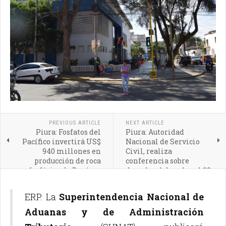
PREVIOUS ARTICLE
NEXT ARTICLE
Piura: Fosfatos del
Piura: Autoridad
Pacífico invertirá US$
Nacional de Servicio
940 millones en
Civil, realiza
producción de roca
conferencia sobre
fosfórica de Bayóvar
derechos laborales el 28
de junio
ERP. La
Superintendencia Nacional de
Aduanas y de Administración