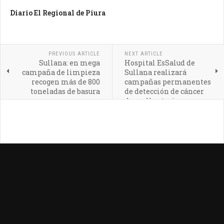
Diario El Regional de Piura
PREVIOUS ARTICLE
NEXT ARTICLE
Sullana: en mega
Hospital EsSalud de
campaña de limpieza
Sullana realizará
recogen más de 800
campañas permanentes
toneladas de basura
de detección de cáncer
de cuello uterino y
mamas