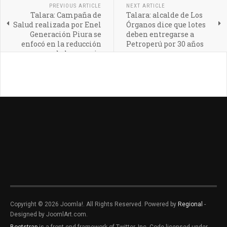
PREVIOUS ARTICLE
NEXT ARTICLE
Talara: Campaña de
Talara: alcalde de Los
Salud realizada por Enel
Órganos dice que lotes
Generación Piura se
deben entregarse a
enfocó en la reducción
Petroperú por 30 años
de la anemia
Copyright © 2026 Joomla!. All Rights Reserved. Powered by
Regional
-
Designed by JoomlArt.com.
Bootstrap
is a front-end framework of Twitter, Inc. Code licensed under