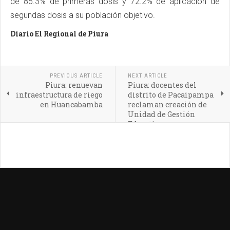
de 85.3% de primeras dosis y 72.2% de aplicación de
segundas dosis a su población objetivo.
Diario El Regional de Piura
PREVIOUS ARTICLE
NEXT ARTICLE
Piura: renuevan
Piura: docentes del
infraestructura de riego
distrito de Pacaipampa
en Huancabamba
reclaman creación de
Unidad de Gestión
Educativa