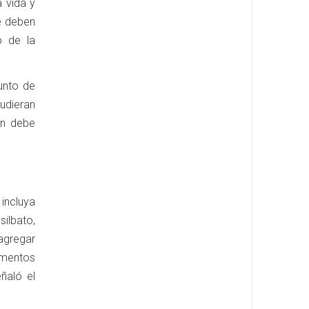
a vida y
e deben
o de la
junto de
udieran
ón debe
incluya
ilbato,
agregar
camentos
ñaló el