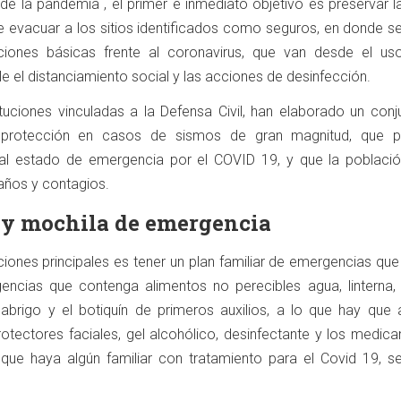
de la pandemia , el primer e inmediato objetivo es preservar l
e evacuar a los sitios identificados como seguros, en donde s
ciones básicas frente al coronavirus, que van desde el us
le el distanciamiento social y las acciones de desinfección.
tituciones vinculadas a la Defensa Civil, han elaborado un con
protección en casos de sismos de gran magnitud, que p
ual estado de emergencia por el COVID 19, y que la poblaci
años y contagios.
 y mochila de emergencia
ones principales es tener un plan familiar de emergencias que 
ncias que contenga alimentos no perecibles agua, linterna, s
 abrigo y el botiquín de primeros auxilios, a lo que hay que 
protectores faciales, gel alcohólico, desinfectante y los medi
 que haya algún familiar con tratamiento para el Covid 19, se