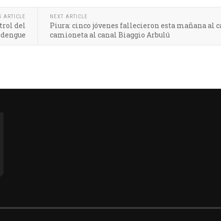
S ARTICLE
NEXT ARTICLE
trol del
Piura: cinco jóvenes fallecieron esta mañana al c
dengue
camioneta al canal Biaggio Arbulú