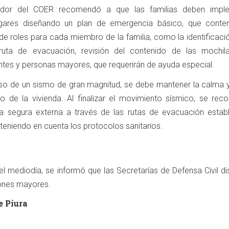
ador del COER recomendó a que las familias deben impl
gares diseñando un plan de emergencia básico, que conte
de roles para cada miembro de la familia, como la identificaci
 ruta de evacuación, revisión del contenido de las mochil
antes y personas mayores, que requerirán de ayuda especial.
 de un sismo de gran magnitud, se debe mantener la calma y
o de la vivienda. Al finalizar el movimiento sísmico, se rec
na segura externa a través de las rutas de evacuación establ
 teniendo en cuenta los protocolos sanitarios.
l mediodía, se informó que las Secretarías de Defensa Civil dis
iones mayores.
e Piura