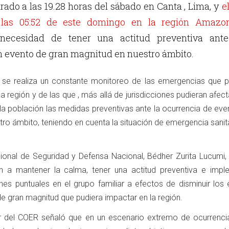
strado a las 19.28 horas del sábado en Canta , Lima, y
e
a las 05:52 de este domingo en la región Amazo
 necesidad de tener una actitud preventiva ante
n evento de gran magnitud en nuestro ámbito.
se realiza un constante monitoreo de las emergencias que p
la región y de las que , más allá de jurisdicciones pudieran afect
 la población las medidas preventivas ante la ocurrencia de ev
tro ámbito, teniendo en cuenta la situación de emergencia sanit
egional de Seguridad y Defensa Nacional, Bédher Zurita Lucumi,
n a mantener la calma, tener una actitud preventiva e impl
s puntuales en el grupo familiar a efectos de disminuir los 
e gran magnitud que pudiera impactar en la región.
r del COER señaló que en un escenario extremo de ocurrenci