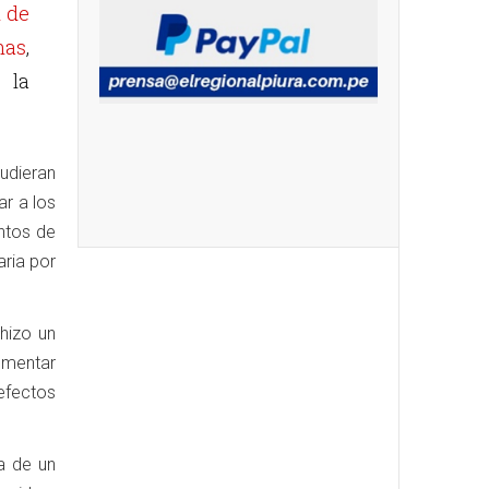
l de
nas
,
 la
udieran
ar a los
entos de
aria por
 hizo un
ementar
efectos
a de un