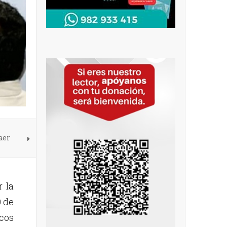
aer
 la
0 de
icos