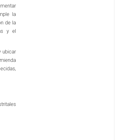
ementar
mple la
ón de la
as y el
 ubicar
omienda
ecidas,
tritales