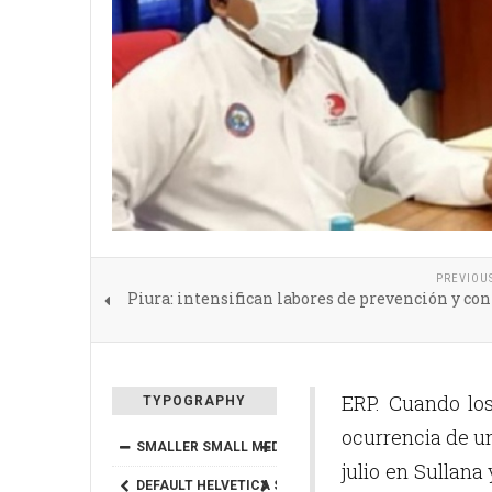
PREVIOU
Piura: intensifican labores de prevención y con
ERP. Cuando lo
TYPOGRAPHY
ocurrencia de u
SMALLER
SMALL
MEDIUM
BIG
BIGGER
julio en Sullana
DEFAULT
HELVETICA
SEGOE
GEORGIA
TIMES