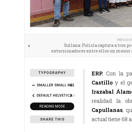
PREVIOU
Sullana: Policía captura a tres p
extorsionadores entre ellos un menor
ERP.
Con la par
TYPOGRAPHY
Castillo
y el ge
SMALLER
SMALL
MEDIUM
BIG
BIGGER
Irazabal Álam
DEFAULT
HELVETICA
SEGOE
GEORGIA
TIMES
realidad la o
READING MODE
Capullanas
, q
actual tiene 68 
SHARE THIS