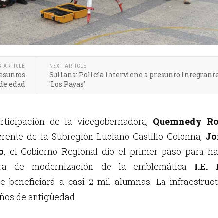
S ARTICLE
NEXT ARTICLE
resuntos
Sullana: Policía interviene a presunto integrant
 de edad
'Los Payas'
ticipación de la vicegobernadora,
Quemnedy Ro
rente de la Subregión Luciano Castillo Colonna,
Jo
o
, el Gobierno Regional dio el primer paso para h
bra de modernización de la emblemática
I.E. 
ue beneficiará a casi 2 mil alumnas. La infraestruc
años de antigüedad.