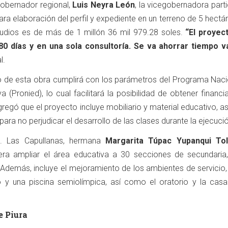
gobernador regional,
Luis Neyra León
, la vicegobernadora part
para elaboración del perfil y expediente en un terreno de 5 hectá
tudios es de más de 1 millón 36 mil 979.28 soles.
“El proyec
0 días y en una sola consultoría. Se va ahorrar tiempo v
l.
o de esta obra cumplirá con los parámetros del Programa Naci
va (Pronied), lo cual facilitará la posibilidad de obtener financ
gregó que el proyecto incluye mobiliario y material educativo, 
para no perjudicar el desarrollo de las clases durante la ejecuci
.E. Las Capullanas, hermana
Margarita Túpac Yupanqui Tol
ra ampliar el área educativa a 30 secciones de secundaria
l. Además, incluye el mejoramiento de los ambientes de servicio, 
 y una piscina semiolímpica, así como el oratorio y la casa
e Piura