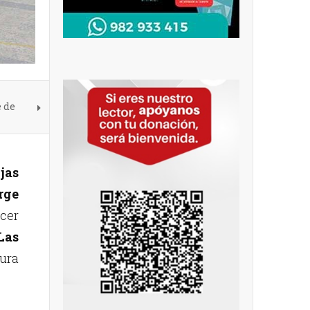
e de
jas
rge
acer
Las
tura