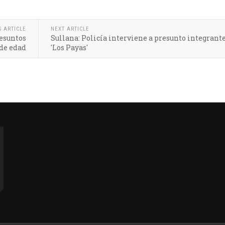
S ARTICLE
NEXT ARTICLE
resuntos
Sullana: Policía interviene a presunto integrant
 de edad
'Los Payas'