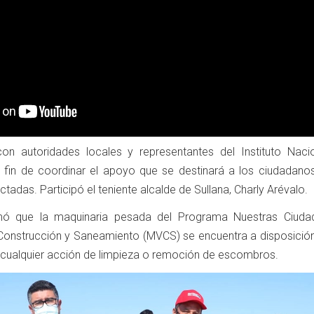
on autoridades locales y representantes del Instituto Naci
 a fin de coordinar el apoyo que se destinará a los ciudadano
ctadas. Participó el teniente alcalde de Sullana, Charly Arévalo.
rmó que la maquinaria pesada del Programa Nuestras Ciuda
, Construcción y Saneamiento (MVCS) se encuentra a disposición
 cualquier acción de limpieza o remoción de escombros.