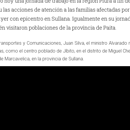
o hoy una jornada de trabajo en la región Piura a fin d
u las acciones de atención a las familias afectadas por
yer con epicentro en Sullana. Igualmente en su jorna
én visitaron poblaciones de la provincia de Paita.
ransportes y Comunicaciones, Juan Silva, el ministro Alvarado 
, como el centro poblado de Jíbito, en el distrito de Miguel Che
 de Marcavelica, en la provincia de Sullana.