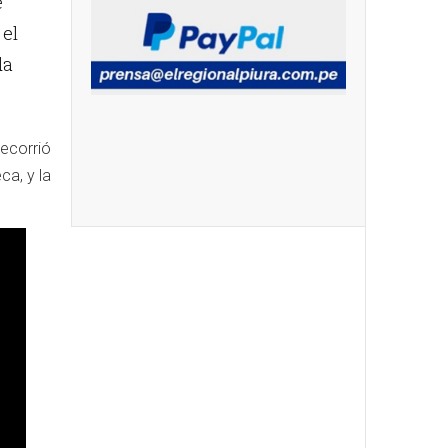
e
 el
da
recorrió
ca, y la