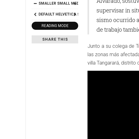
Alvarado, sostuv
SMALLER
SMALL
MEDIUM
BIG
BIGGER
supervisar in sit
DEFAULT
HELVETICA
SEGOE
GEORGIA
TIMES
sismo ocurrido a
READING MODE
de trabajo tambi
SHARE THIS
Junto a su colega de T
las zonas más afectadas
villa Tangarará, distrito