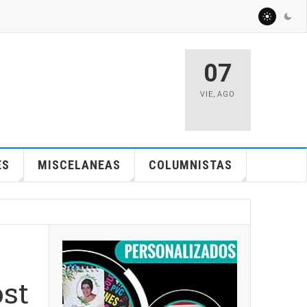
07
VIE
,
AGO
ES
MISCELANEAS
COLUMNISTAS
ost