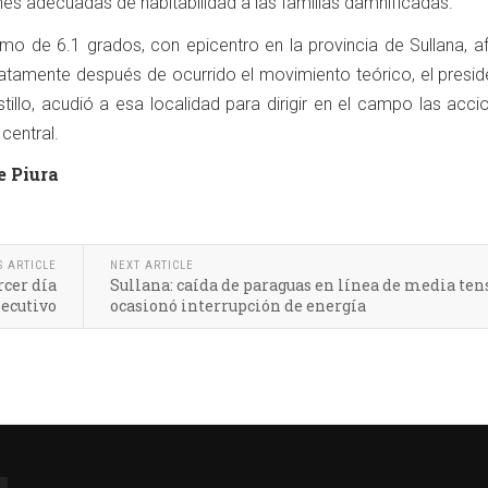
es adecuadas de habitabilidad a las familias damnificadas.
ismo de 6.1 grados, con epicentro en la provincia de Sullana, a
iatamente después de ocurrido el movimiento teórico, el presid
tillo, acudió a esa localidad para dirigir en el campo las acc
central.
e Piura
S ARTICLE
NEXT ARTICLE
rcer día
Sullana: caída de paraguas en línea de media ten
ecutivo
ocasionó interrupción de energía