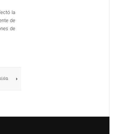
fectó la
ente de
iones de
sión