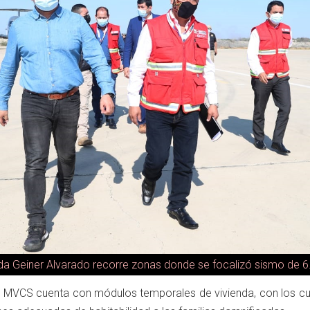
nda Geiner Alvarado recorre zonas donde se focalizó sismo de 6
l MVCS cuenta con módulos temporales de vivienda, con los cu