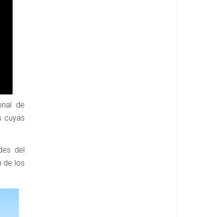
onal de
s cuyas
des del
 de los