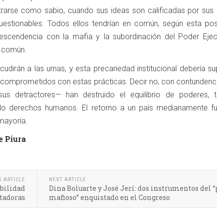
rarse como sabio, cuando sus ideas son calificadas por sus c
estionables. Todos ellos tendrían en común, según esta post
escendencia con la mafia y la subordinación del Poder Ejec
n común.
udirán a las urnas, y esta precariedad institucional debería s
o comprometidos con estas prácticas. Decir no, con contundenci
us detractores— han destruido el equilibrio de poderes,
rado derechos humanos. El retorno a un país medianamente fu
mayoría.
e Piura
S ARTICLE
NEXT ARTICLE
ibilidad
Dina Boluarte y José Jerí: dos instrumentos del “
stadoras
mafioso” enquistado en el Congreso