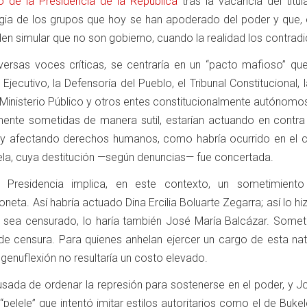
de la Presidencia de la República
tras la vacancia del titul
egia de los grupos que hoy se han apoderado del poder y que, 
den simular que no son gobierno, cuando la realidad los contradi
iversas voces críticas, se centraría en un “pacto mafioso” que
Ejecutivo, la Defensoría del Pueblo, el Tribunal Constitucional, 
l Ministerio Público y otros entes constitucionalmente autónomo
amente sometidas de manera sutil, estarían actuando en contra
y afectando derechos humanos, como habría ocurrido en el 
ela, cuya destitución —según denuncias— fue concertada.
Presidencia implica, en este contexto, un sometimiento 
oneta. Así habría actuado Dina Ercilia Boluarte Zegarra; así lo h
no sea censurado, lo haría también José María Balcázar. Somet
de censura. Para quienes anhelan ejercer un cargo de esta nat
 genuflexión no resultaría un costo elevado.
usada de ordenar la represión para sostenerse en el poder, y J
elele” que intentó imitar estilos autoritarios como el de Buke