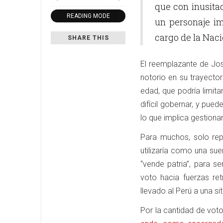
que con inusita
READING MODE
un personaje im
cargo de la Naci
SHARE THIS
El reemplazante de Jo
notorio en su trayecto
edad, que podría limita
difícil gobernar, y pue
lo que implica gestiona
Para muchos, solo rep
utilizaría como una sue
“vende patria”, para s
voto hacia fuerzas re
llevado al Perú a una s
Por la cantidad de vot