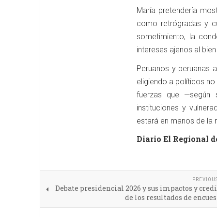
María pretendería most
como retrógradas y cu
sometimiento, la cond
intereses ajenos al bie
Peruanos y peruanas ac
eligiendo a políticos n
fuerzas que —según s
instituciones y vulne
estará en manos de la 
Diario El Regional d
PREVIOU
Debate presidencial 2026 y sus impactos y cred
de los resultados de encue