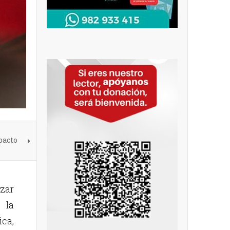
pacto
ázar
 la
ica,