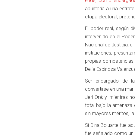
ende, como encargado 
apuntaría a una estrat
etapa electoral, preten
El poder real, según d
intervenido en el Poder 
Nacional de Justicia, e
instituciones, presunt
propias competencias 
Delia Espinoza Valenzu
Ser encargado de la 
convertirse en una mari
Jerí Oré; y, mientras 
total bajo la amenaza 
sin mayores méritos, la
Si Dina Boluarte fue ac
fue señalado como un “p