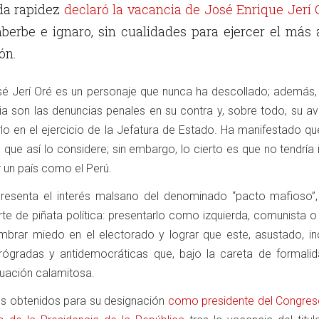
da rapidez
declaró la vacancia de José Enrique Jerí 
berbe e ignaro, sin cualidades para ejercer el más 
ón.
sé Jerí Oré es un personaje que nunca ha descollado; además,
ria son las denuncias penales en su contra y, sobre todo, su a
rlo en el ejercicio de la Jefatura de Estado. Ha manifestado q
de que así lo considere; sin embargo, lo cierto es que no tendría
r un país como el Perú.
resenta el interés malsano del denominado “pacto mafioso”,
rte de piñata política: presentarlo como izquierda, comunista o
embrar miedo en el electorado y lograr que este, asustado, inc
trógradas y antidemocráticas que, bajo la careta de formalid
ituación calamitosa.
os obtenidos para su designación
como presidente del Congreso