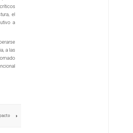
ríticos
ura, el
utivo a
uperarse
a, a las
 tomado
ncional
pacto