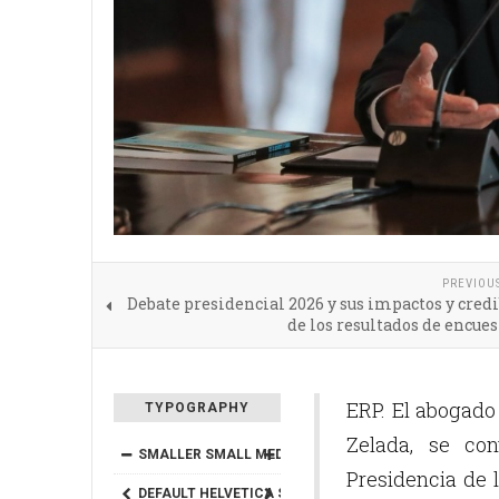
PREVIOU
Debate presidencial 2026 y sus impactos y cred
de los resultados de encue
ERP. El abogado
TYPOGRAPHY
Zelada, se co
SMALLER
SMALL
MEDIUM
BIG
BIGGER
Presidencia de 
DEFAULT
HELVETICA
SEGOE
GEORGIA
TIMES