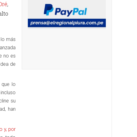
Oré
,
alto
 lo más
vanzada
ue no es
 idea de
 que lo
 incluso
line su
ad, han
 y, por