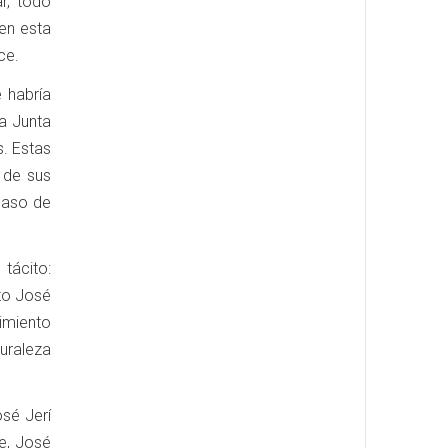
ar, todo
en esta
ce.
 habría
la Junta
s. Estas
 de sus
caso de
tácito:
izo José
imiento
uraleza
osé Jerí
le, José