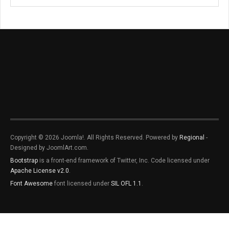
Copyright © 2026 Joomla!. All Rights Reserved. Powered by
Regional
-
Designed by JoomlArt.com.
Bootstrap
is a front-end framework of Twitter, Inc. Code licensed under
Apache License v2.0
.
Font Awesome
font licensed under
SIL OFL 1.1
.