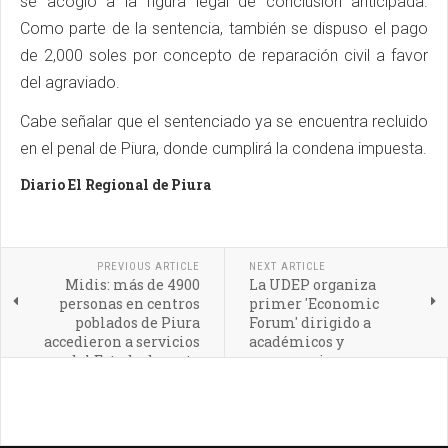
se acogió a la figura legal de conclusión anticipada.
Como parte de la sentencia, también se dispuso el pago
de 2,000 soles por concepto de reparación civil a favor
del agraviado.
Cabe señalar que el sentenciado ya se encuentra recluido
en el penal de Piura, donde cumplirá la condena impuesta.
Diario El Regional de Piura
PREVIOUS ARTICLE
NEXT ARTICLE
Midis: más de 4900
La UDEP organiza
personas en centros
primer 'Economic
poblados de Piura
Forum' dirigido a
accedieron a servicios
académicos y
del Estado durante
empresarios
primer trimestre del
año