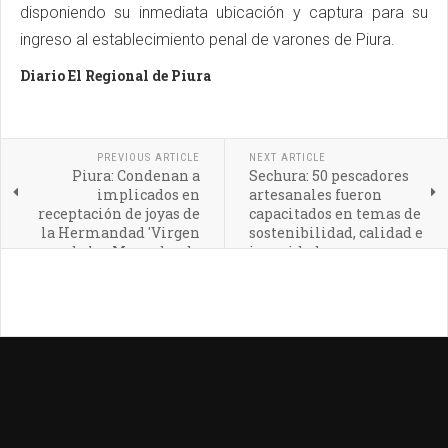
disponiendo su inmediata ubicación y captura para su
ingreso al establecimiento penal de varones de Piura.
Diario El Regional de Piura
PREVIOUS ARTICLE
NEXT ARTICLE
Piura: Condenan a
Sechura: 50 pescadores
implicados en
artesanales fueron
receptación de joyas de
capacitados en temas de
la Hermandad 'Virgen
sostenibilidad, calidad e
de las Mercedes de
inocuidad
Sechura'