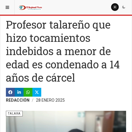
ESTÁ AQUÍ:
REGIÓN PIURA
PIURA
Profesor talareño que
hizo tocamientos
indebidos a menor de
edad es condenado a 14
años de cárcel
REDACCIÓN
28 ENERO 2025
TALARA